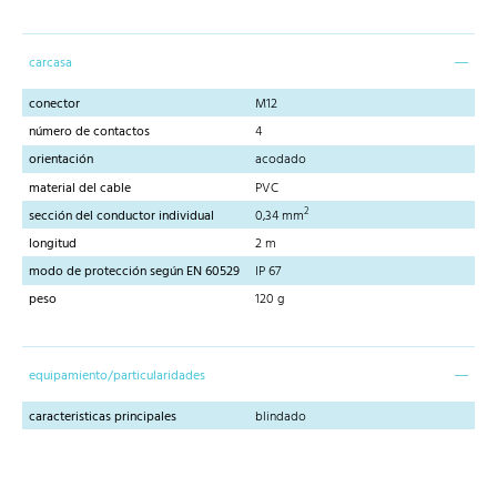
carcasa
conector
M12
número de contactos
4
orientación
acodado
material del cable
PVC
2
sección del conductor individual
0,34 mm
longitud
2 m
modo de protección según EN 60529
IP 67
peso
120 g
equipamiento/particularidades
caracteristicas principales
blindado