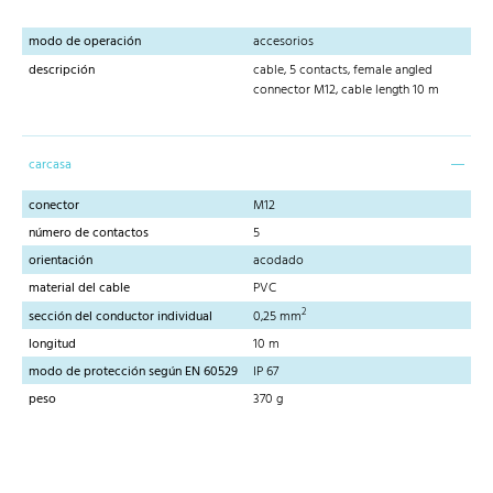
modo de operación
accesorios
descripción
cable, 5 contacts, female angled
connector M12, cable length 10 m
carcasa
conector
M12
número de contactos
5
orientación
acodado
material del cable
PVC
2
sección del conductor individual
0,25 mm
longitud
10 m
modo de protección según EN 60529
IP 67
peso
370 g