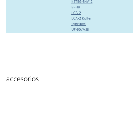
KST5G-5/M12
BF-18
LCA-2
LCA-2 Koffer
SyncBox1
UF-90/M18
accesorios