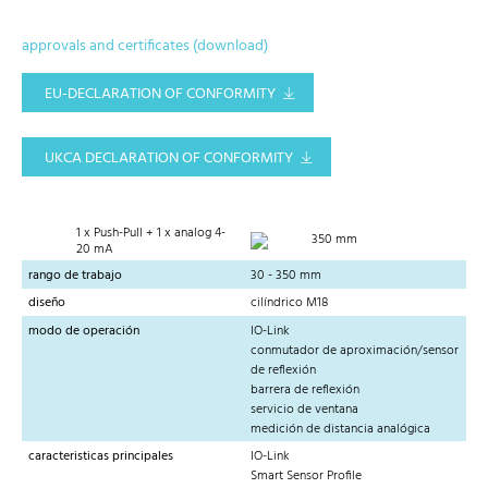
approvals and certificates (download)
EU-DECLARATION OF CONFORMITY
UKCA DECLARATION OF CONFORMITY
1 x Push-Pull + 1 x analog 4-
350 mm
20 mA
rango de trabajo
30 - 350 mm
diseño
cilíndrico M18
modo de operación
IO-Link
conmutador de aproximación/sensor
de reflexión
barrera de reflexión
servicio de ventana
medición de distancia analógica
caracteristicas principales
IO-Link
Smart Sensor Profile