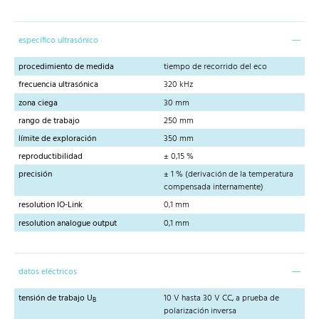
específico ultrasónico
procedimiento de medida
tiempo de recorrido del eco
frecuencia ultrasónica
320 kHz
zona ciega
30 mm
rango de trabajo
250 mm
límite de exploración
350 mm
reproductibilidad
± 0,15 %
precisión
± 1 % (derivación de la temperatura
compensada internamente)
resolution IO-Link
0,1 mm
resolution analogue output
0,1 mm
datos eléctricos
tensión de trabajo U
10 V hasta 30 V CC, a prueba de
B
polarización inversa