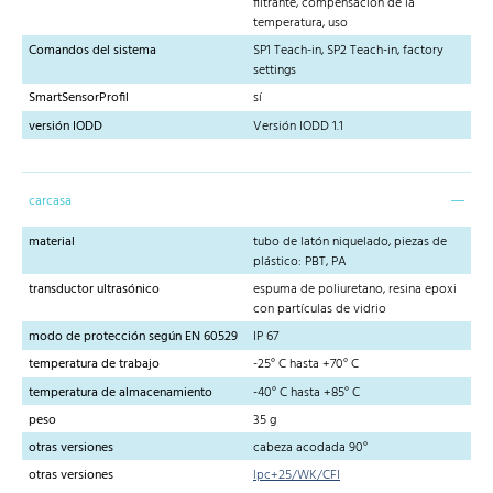
filtrante, compensación de la
temperatura, uso
Comandos del sistema
SP1 Teach-in, SP2 Teach-in, factory
settings
SmartSensorProfil
sí
versión IODD
Versión IODD 1.1
carcasa
material
tubo de latón niquelado, piezas de
plástico: PBT, PA
transductor ultrasónico
espuma de poliuretano, resina epoxi
con partículas de vidrio
modo de protección según EN 60529
IP 67
temperatura de trabajo
-25° C hasta +70° C
temperatura de almacenamiento
-40° C hasta +85° C
peso
35 g
otras versiones
cabeza acodada 90°
otras versiones
lpc+25/WK/CFI