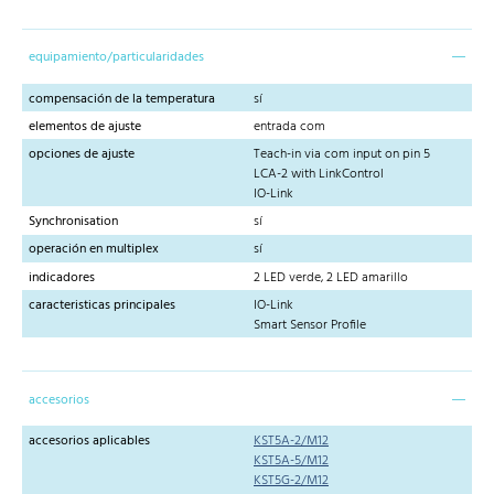
equipamiento/particularidades
compensación de la temperatura
sí
elementos de ajuste
entrada com
opciones de ajuste
Teach-in via com input on pin 5
LCA-2 with LinkControl
IO-Link
Synchronisation
sí
operación en multiplex
sí
indicadores
2 LED verde, 2 LED amarillo
caracteristicas principales
IO-Link
Smart Sensor Profile
accesorios
accesorios aplicables
KST5A-2/M12
KST5A-5/M12
KST5G-2/M12