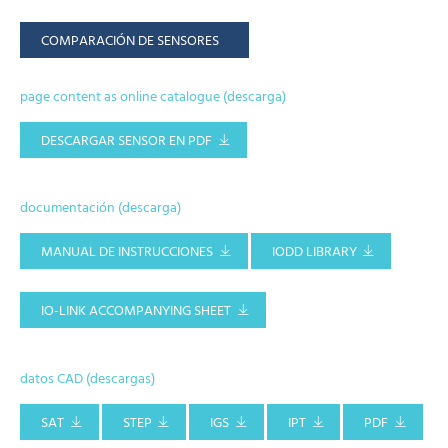
COMPARACIÓN DE SENSORES
page content as online catalogue (descarga)
DESCARGAR SENSOR EN PDF
documentación (descarga)
MANUAL DE INSTRUCCIONES
IODD LIBRARY
IO-LINK ACCOMPANYING SHEET
datos CAD (descargas)
SAT
STEP
IGS
IPT
PDF