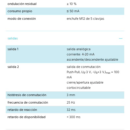
ondulación residual
± 10 %
consumo propio
≤ 50 mA
modo de conexión
enchufe M12 de 5 clavijas
salidas
salida 1
salida analógica
corriente: 4-20 mA
ascendente/descendente ajustable
salida 2
salida de conmutación
Push-Pull, U
-3 V, -U
+3 V,I
= 100
B
B
max
mA
cierre/apertura ajustable
cortocircuitable
histéresis de conmutación
3 mm
frecuencia de conmutación
25 Hz
retardo de reacción
32 ms
retardo de disponibilidad
< 300 ms