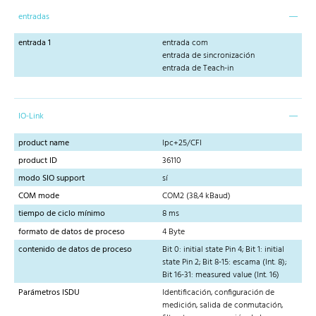
entradas
entrada 1
entrada com
entrada de sincronización
entrada de Teach-in
IO-Link
product name
lpc+25/CFI
product ID
36110
modo SIO support
sí
COM mode
COM2 (38,4 kBaud)
tiempo de ciclo mínimo
8 ms
formato de datos de proceso
4 Byte
contenido de datos de proceso
Bit 0: initial state Pin 4; Bit 1: initial
state Pin 2; Bit 8-15: escama (Int. 8);
Bit 16-31: measured value (Int. 16)
Parámetros ISDU
Identificación, configuración de
medición, salida de conmutación,