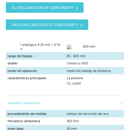
EU-DECLARATION OF CONFORMITY
UKCA DECLARATION OF CONFORMITY
1 analógica 4-20 mA + 0-10
600 mm
V
rango de trabajo
65 - 600 mm
diseño
cilíndrico M30
modo de operación
medición analóg. de distancia
caracteristicas principales
La pantalla
UL Listed
específico ultrasónico
procedimiento de medida
tiempo de recorrido del eco
frecuencia ultrasónica
400 kHz
zona ciega
65 mm