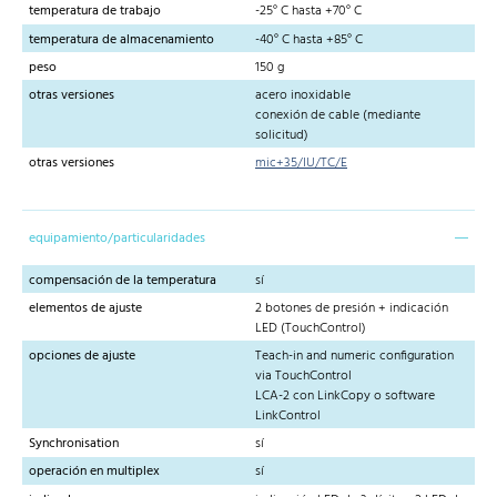
temperatura de trabajo
-25° C hasta +70° C
temperatura de almacenamiento
-40° C hasta +85° C
peso
150 g
otras versiones
acero inoxidable
conexión de cable (mediante
solicitud)
otras versiones
mic+35/IU/TC/E
equipamiento/particularidades
compensación de la temperatura
sí
elementos de ajuste
2 botones de presión + indicación
LED (TouchControl)
opciones de ajuste
Teach-in and numeric configuration
via TouchControl
LCA-2 con LinkCopy o software
LinkControl
Synchronisation
sí
operación en multiplex
sí