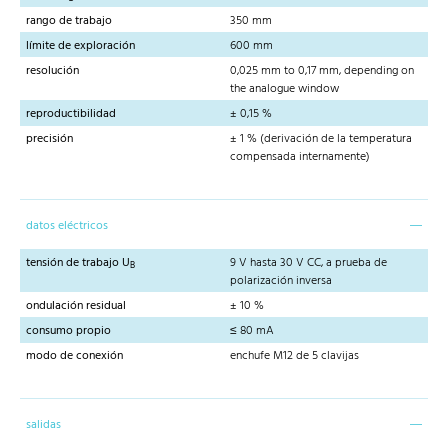
rango de trabajo
350 mm
límite de exploración
600 mm
resolución
0,025 mm to 0,17 mm, depending on
the analogue window
reproductibilidad
± 0,15 %
precisión
± 1 % (derivación de la temperatura
compensada internamente)
datos eléctricos
tensión de trabajo U
9 V hasta 30 V CC, a prueba de
B
polarización inversa
ondulación residual
± 10 %
consumo propio
≤ 80 mA
modo de conexión
enchufe M12 de 5 clavijas
salidas