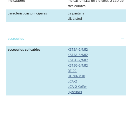
indicadores
indicación LED de 3 dígitos, 2 LED de
tres colores
caracteristicas principales
La pantalla
UL Listed
accesorios
accesorios aplicables
KST5A-2/M12
KST5A-5/M12
KST5G-2/M12
KST5G-5/M12
BF-30
UF-90/M30
LCA-2
LCA-2 Koffer
SyncBox1