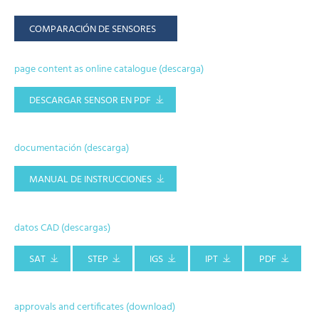
COMPARACIÓN DE SENSORES
page content as online catalogue (descarga)
DESCARGAR SENSOR EN PDF
documentación (descarga)
MANUAL DE INSTRUCCIONES
datos CAD (descargas)
SAT
STEP
IGS
IPT
PDF
approvals and certificates (download)