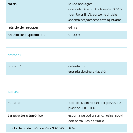
salida 1
salida analógica
corriente: 4-20 mA / tensión: 0-10 V
(con U
≥ 15 V), cortocircuitable
B
ascendente/descendente ajustable
retardo de reacción
64 ms
retardo de disponibilidad
< 300 ms
entradas
entrada 1
entrada com
entrada de sincronización
carcasa
material
tubo de latón niquelado, piezas de
plástico: PBT, TPU
transductor ultrasónico
espuma de poliuretano, resina epoxi
con partículas de vidrio
modo de protección según EN 60529
IP 67