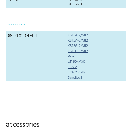
UL Listed
accessories
분리가능 액세서리
KST5A-2/M12
KST5A-5/M12
KST5G-2/M12
KST5G-5/M12
BF-30
UF-90/M30
LCA-2
LCA-2 Koffer
SyncBox1
accessories