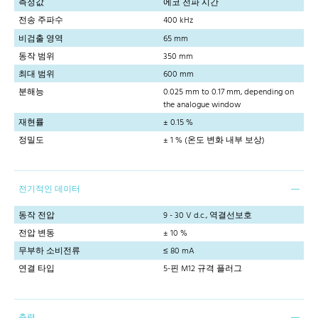
측정값
에코 전파 시간
전송 주파수
400 kHz
비검출 영역
65 mm
동작 범위
350 mm
최대 범위
600 mm
분해능
0.025 mm to 0.17 mm, depending on
the analogue window
재현률
± 0.15 %
정밀도
± 1 % (온도 변화 내부 보상)
전기적인 데이터
동작 전압
9 - 30 V d.c., 역결선보호
전압 변동
± 10 %
무부하 소비전류
≤ 80 mA
연결 타입
5-핀 M12 규격 플러그
출력