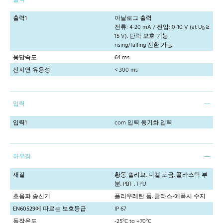
출력1
아날로그 출력
전류: 4-20 mA / 전압: 0-10 V (at U
≥
B
15 V), 단락 보호 기능
rising/falling 전환 가능
응답속도
64 ms
선지연 유용성
< 300 ms
입력
입력1
com 입력 동기화 입력
하우징
재질
황동 슬리브, 니켈 도금, 플라스틱 부
분, PBT , TPU
초음파 송신기
폴리우레탄 폼, 글라스-에폭시 수지
EN60529에 따르는 보호등급
IP 67
동작온도
-25°C to +70°C