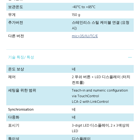
보관온도
-40°C to +85°C
무게
150 g
추가버전
스테인리스 스틸 케이블 연결 (요청
시)
다른 버전
mic+35/IU/TC/E
기술 특징/ 특성
온도 보상
네
제어
2 푸쉬 버튼 + LED 디스플레이 (터치
컨트롤)
세팅을 위한 범위
Teach-in and numeric configuration
via TouchControl
LCA-2 with LinkControl
Synchronisation
네
다중화
네
표시기
3-digit LED 디스플레이, 2 x 3색상의
LED
특이성
디스플레이