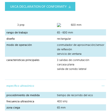
UKCA DECLARATION OF CONFORMITY
3 pnp
600 mm
rango de trabajo
65 - 600 mm
diseño
rectangular
modo de operación
conmutador de aproximación/sensor
de reflexión
servicio de ventana
caracteristicas principales
3 salidas de conmutación
carcasa plana
salida de sonido lateral
específico ultrasónico
procedimiento de medida
tiempo de recorrido del eco
frecuencia ultrasónica
400 kHz
zona ciega
65 mm