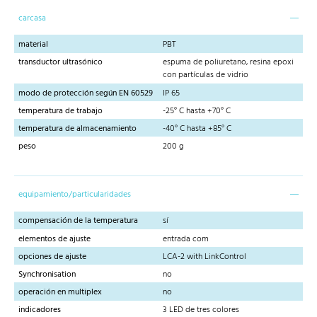
carcasa
material
PBT
transductor ultrasónico
espuma de poliuretano, resina epoxi
con partículas de vidrio
modo de protección según EN 60529
IP 65
temperatura de trabajo
-25° C hasta +70° C
temperatura de almacenamiento
-40° C hasta +85° C
peso
200 g
equipamiento/particularidades
compensación de la temperatura
sí
elementos de ajuste
entrada com
opciones de ajuste
LCA-2 with LinkControl
Synchronisation
no
operación en multiplex
no
indicadores
3 LED de tres colores