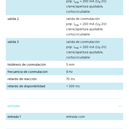
pnp: I
= 200 mA (U
-2V)
máx
B
cierre/apertura ajustable,
cortocircuitable
salida 2
salida de conmutación
pnp: I
= 200 mA (U
-2V)
máx
B
cierre/apertura ajustable,
cortocircuitable
salida 3
salida de conmutación
pnp: I
= 200 mA (U
-2V)
máx
B
cierre/apertura ajustable,
cortocircuitable
histéresis de conmutación
5 mm
frecuencia de conmutación
8 Hz
retardo de reacción
70 ms
retardo de disponibilidad
< 300 ms
entradas
entrada 1
entrada com