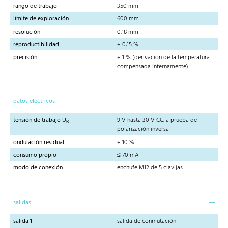
rango de trabajo
350 mm
límite de exploración
600 mm
resolución
0,18 mm
reproductibilidad
± 0,15 %
precisión
± 1 % (derivación de la temperatura
compensada internamente)
datos eléctricos
tensión de trabajo U
9 V hasta 30 V CC, a prueba de
B
polarización inversa
ondulación residual
± 10 %
consumo propio
≤ 70 mA
modo de conexión
enchufe M12 de 5 clavijas
salidas
salida 1
salida de conmutación