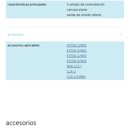
caracteristicas principales
3 salidas de conmutación
carcasa plana
salida de sonido lateral
accesorios
accesorios aplicables
KST5A-2/M12
KST5A-5/M12
KST5G-2/M12
KST5G-5/M12
MW-LCS 1
LCA-2
LCA-2 Koffer
accesorios