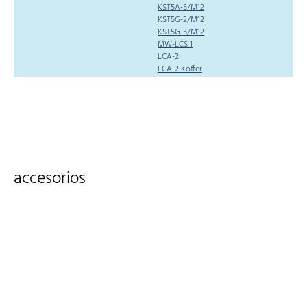
KST5A-5/M12
KST5G-2/M12
KST5G-5/M12
MW-LCS 1
LCA-2
LCA-2 Koffer
accesorios