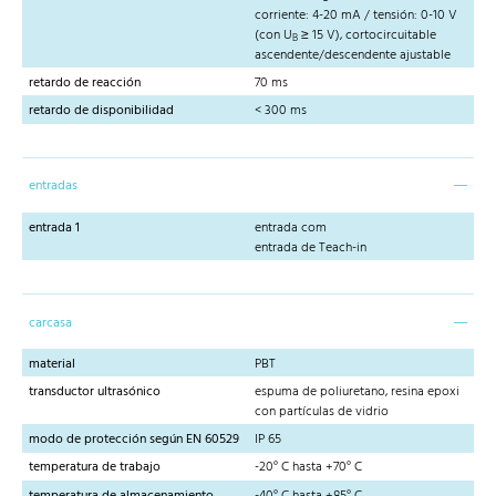
corriente: 4-20 mA / tensión: 0-10 V
(con U
≥ 15 V), cortocircuitable
B
ascendente/descendente ajustable
retardo de reacción
70 ms
retardo de disponibilidad
< 300 ms
entradas
entrada 1
entrada com
entrada de Teach-in
carcasa
material
PBT
transductor ultrasónico
espuma de poliuretano, resina epoxi
con partículas de vidrio
modo de protección según EN 60529
IP 65
temperatura de trabajo
-20° C hasta +70° C
temperatura de almacenamiento
-40° C hasta +85° C