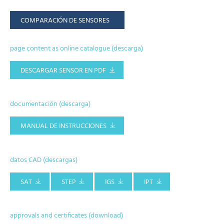
COMPARACIÓN DE SENSORES
page content as online catalogue (descarga)
DESCARGAR SENSOR EN PDF
documentación (descarga)
MANUAL DE INSTRUCCIONES
datos CAD (descargas)
SAT
STEP
IGS
IPT
approvals and certificates (download)