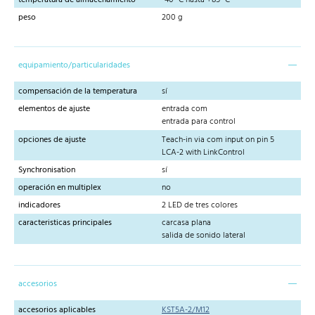
peso
200 g
equipamiento/particularidades
compensación de la temperatura
sí
elementos de ajuste
entrada com
entrada para control
opciones de ajuste
Teach-in via com input on pin 5
LCA-2 with LinkControl
Synchronisation
sí
operación en multiplex
no
indicadores
2 LED de tres colores
caracteristicas principales
carcasa plana
salida de sonido lateral
accesorios
accesorios aplicables
KST5A-2/M12