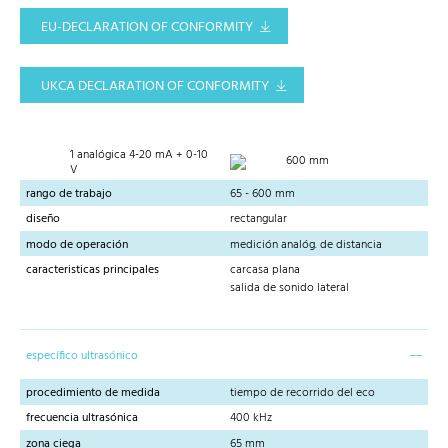
EU-DECLARATION OF CONFORMITY
UKCA DECLARATION OF CONFORMITY
1 analógica 4-20 mA + 0-10
600 mm
V
rango de trabajo
65 - 600 mm
diseño
rectangular
modo de operación
medición analóg. de distancia
caracteristicas principales
carcasa plana
salida de sonido lateral
específico ultrasónico
procedimiento de medida
tiempo de recorrido del eco
frecuencia ultrasónica
400 kHz
zona ciega
65 mm