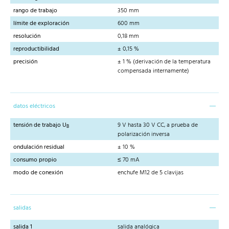
rango de trabajo
350 mm
límite de exploración
600 mm
resolución
0,18 mm
reproductibilidad
± 0,15 %
precisión
± 1 % (derivación de la temperatura
compensada internamente)
datos eléctricos
tensión de trabajo U
9 V hasta 30 V CC, a prueba de
B
polarización inversa
ondulación residual
± 10 %
consumo propio
≤ 70 mA
modo de conexión
enchufe M12 de 5 clavijas
salidas
salida 1
salida analógica