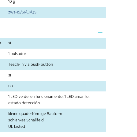
10 g
zws-15/SI/CI/QS
a
sí
1 pulsador
Teach-in via push-button
sí
no
1 LED verde: en funcionamento, 1 LED amarillo:
estado detección
kleine quaderförmige Bauform
schlankes Schallfeld
UL Listed