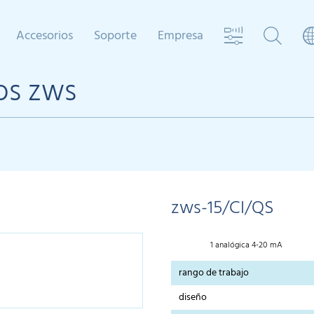
Accesorios
Soporte
Empresa
os zws
zws-15/CI/QS
1 analógica 4-20 mA
rango de trabajo
diseño