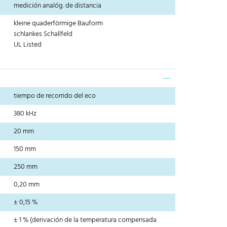
medición analóg. de distancia
kleine quaderförmige Bauform
schlankes Schallfeld
UL Listed
tiempo de recorrido del eco
380 kHz
20 mm
150 mm
250 mm
0,20 mm
± 0,15 %
± 1 % (derivación de la temperatura compensada