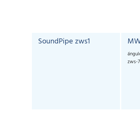
SoundPipe zws1
MW
ángul
zws-7