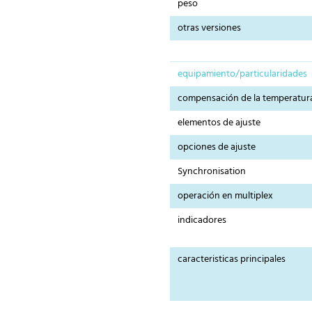
peso
otras versiones
equipamiento/particularidades
compensación de la temperatur
elementos de ajuste
opciones de ajuste
Synchronisation
operación en multiplex
indicadores
caracteristicas principales