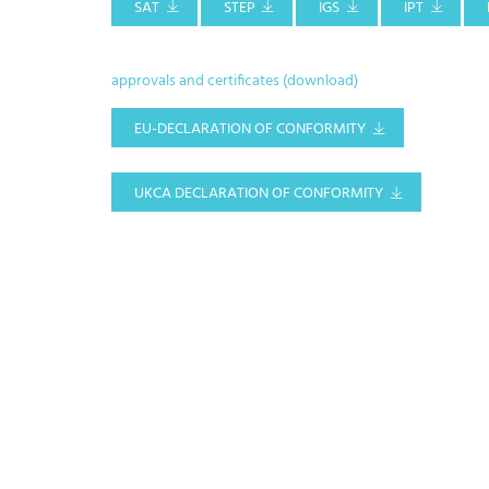
SAT
STEP
IGS
IPT
approvals and certificates (download)
EU-DECLARATION OF CONFORMITY
UKCA DECLARATION OF CONFORMITY