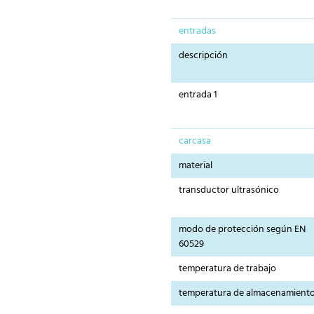
entradas
descripción
entrada 1
carcasa
material
transductor ultrasónico
modo de protección según EN
60529
temperatura de trabajo
temperatura de almacenamient