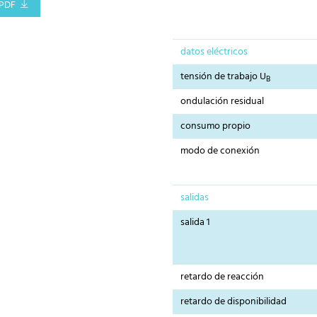
PDF
datos eléctricos
tensión de trabajo U
B
ondulación residual
consumo propio
modo de conexión
salidas
salida 1
retardo de reacción
retardo de disponibilidad