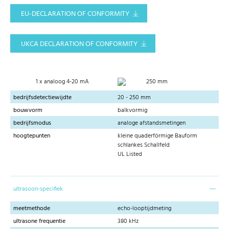
EU-DECLARATION OF CONFORMITY
UKCA DECLARATION OF CONFORMITY
1 x analoog 4-20 mA
250 mm
bedrijfsdetectiewijdte
20 - 250 mm
bouwvorm
balkvormig
bedrijfsmodus
analoge afstandsmetingen
hoogtepunten
kleine quaderförmige Bauform
schlankes Schallfeld
UL Listed
ultrasoon-specifiek
meetmethode
echo-looptijdmeting
ultrasone frequentie
380 kHz