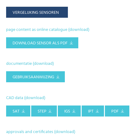
VERGELIJKING SENSOREN
page content as online catalogue (download)
DOWNLOAD SENSOR ALS PDF
documentatie (download)
GEBRUIKSAANWIJZING
CAD data (download)
SAT
STEP
IGS
IPT
PDF
approvals and certificates (download)