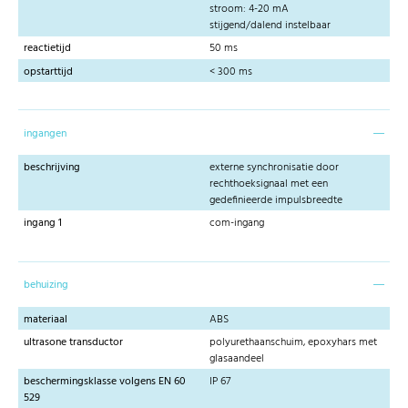
stroom: 4-20 mA
stijgend/dalend instelbaar
reactietijd
50 ms
opstarttijd
< 300 ms
ingangen
beschrijving
externe synchronisatie door
rechthoeksignaal met een
gedefinieerde impulsbreedte
ingang 1
com-ingang
behuizing
materiaal
ABS
ultrasone transductor
polyurethaanschuim, epoxyhars met
glasaandeel
beschermingsklasse volgens EN 60
IP 67
529