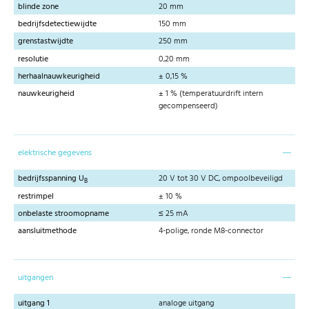
blinde zone
20 mm
bedrijfsdetectiewijdte
150 mm
grenstastwijdte
250 mm
resolutie
0,20 mm
herhaalnauwkeurigheid
± 0,15 %
nauwkeurigheid
± 1 % (temperatuurdrift intern
gecompenseerd)
elektrische gegevens
bedrijfsspanning U
20 V tot 30 V DC, ompoolbeveiligd
B
restrimpel
± 10 %
onbelaste stroomopname
≤ 25 mA
aansluitmethode
4-polige, ronde M8-connector
uitgangen
uitgang 1
analoge uitgang