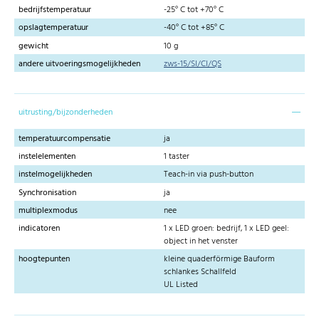
bedrijfstemperatuur
-25° C tot +70° C
opslagtemperatuur
-40° C tot +85° C
gewicht
10 g
andere uitvoeringsmogelijkheden
zws-15/SI/CI/QS
uitrusting/bijzonderheden
temperatuurcompensatie
ja
instelelementen
1 taster
instelmogelijkheden
Teach-in via push-button
Synchronisation
ja
multiplexmodus
nee
indicatoren
1 x LED groen: bedrijf, 1 x LED geel:
object in het venster
hoogtepunten
kleine quaderförmige Bauform
schlankes Schallfeld
UL Listed