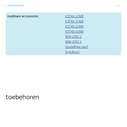
toebehoren
inzetbare accessoires
KST4A-2/M8
KST4A-5/M8
KST4G-2/M8
KST4G-5/M8
MW-ZWS 2
MW-ZWS 3
SoundPipe zws1
SyncBox2
toebehoren