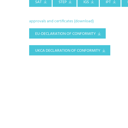
SAT
STEP
IGS
IPT
approvals and certificates (download)
EU-DECLARATION OF CONFORMITY
UKCA DECLARATION OF CONFORMITY