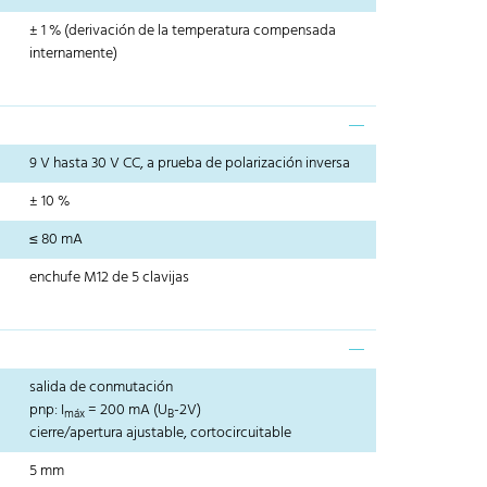
± 1 % (derivación de la temperatura compensada
internamente)
9 V hasta 30 V CC, a prueba de polarización inversa
± 10 %
≤ 80 mA
enchufe M12 de 5 clavijas
salida de conmutación
pnp: I
= 200 mA (U
-2V)
máx
B
cierre/apertura ajustable, cortocircuitable
5 mm