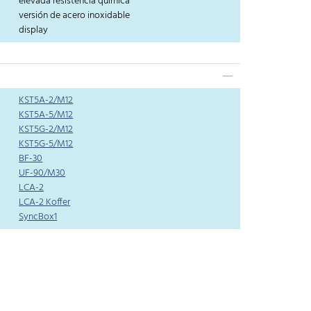
elevada resistencia química
versión de acero inoxidable
display
KST5A-2/M12
KST5A-5/M12
KST5G-2/M12
KST5G-5/M12
BF-30
UF-90/M30
LCA-2
LCA-2 Koffer
SyncBox1