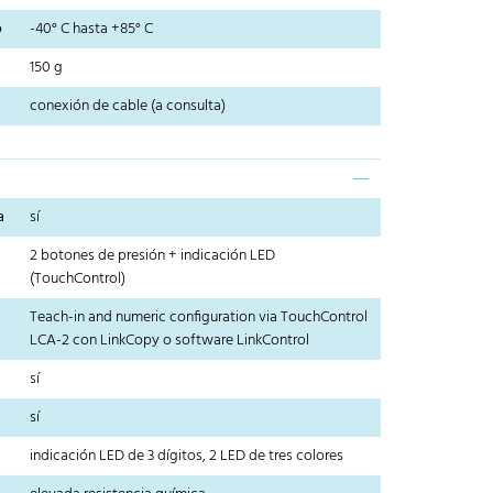
o
-40° C hasta +85° C
150 g
conexión de cable (a consulta)
a
sí
2 botones de presión + indicación LED
(TouchControl)
Teach-in and numeric configuration via TouchControl
LCA-2 con LinkCopy o software LinkControl
sí
sí
indicación LED de 3 dígitos, 2 LED de tres colores