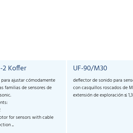
-2 Koffer
UF-90/M30
 para ajustar cómodamente
deflector de sonido para sens
s familias de sensores de
con casquillos roscados de M
sonic.
extensión de exploración ≤ 1,
nts:
2
ptor for sensors with cable
tion ...