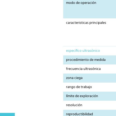
modo de operación
caracteristicas principales
específico ultrasónico
procedimiento de medida
frecuencia ultrasónica
zona ciega
rango de trabajo
límite de exploración
resolución
reproductibilidad