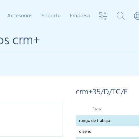
Accesorios
Soporte
Empresa
cos crm+
crm+35/D/TC/E
1 pnp
rango de trabajo
diseño