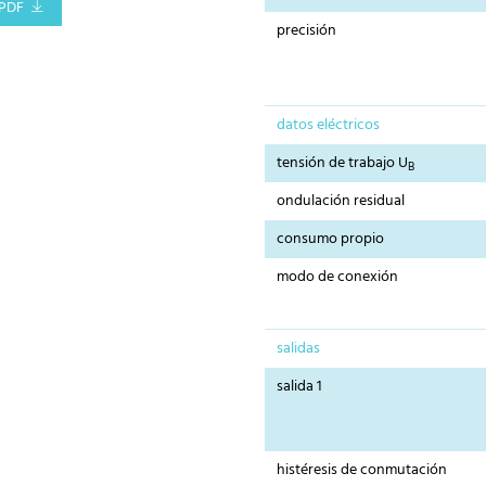
PDF
precisión
datos eléctricos
tensión de trabajo U
B
ondulación residual
consumo propio
modo de conexión
salidas
salida 1
histéresis de conmutación