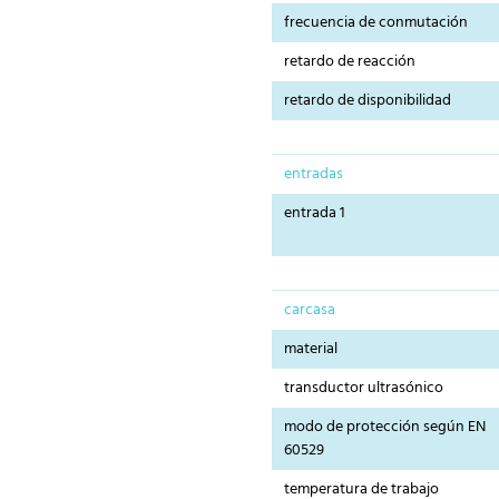
frecuencia de conmutación
retardo de reacción
retardo de disponibilidad
entradas
entrada 1
carcasa
material
transductor ultrasónico
modo de protección según EN
60529
temperatura de trabajo