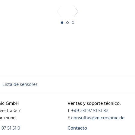
Lista de sensores
nic GmbH
Ventas y soporte técnico:
eestraße 7
T
+49 231 97 51 51 82
ortmund
E
consultas@microsonic.de
 97 51 51 0
Contacto