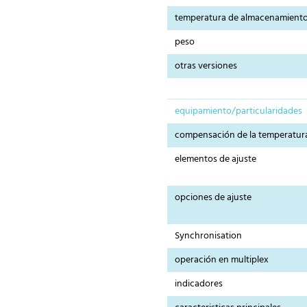
temperatura de almacenamient
peso
otras versiones
equipamiento/particularidades
compensación de la temperatur
elementos de ajuste
opciones de ajuste
Synchronisation
operación en multiplex
indicadores