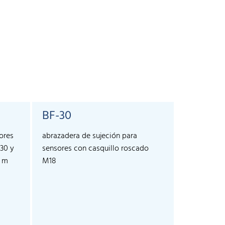
BF-30
SyncBo
ores
abrazadera de sujeción para
Para la sin
30 y
sensores con casquillo roscado
más de 10 s
3 m
M18
crm+, cube 
permite sin
sensores.