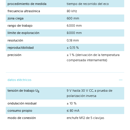
procedimiento de medida
tiempo de recorrido del eco
frecuencia ultrasónica
80 kHz
zona ciega
600 mm
rango de trabajo
6.000 mm
límite de exploración
8.000 mm
resolución
0,18 mm
reproductibilidad
± 0,15 %
precisión
± 1 % (derivación de la temperatura
compensada internamente)
datos eléctricos
tensión de trabajo U
9 V hasta 30 V CC, a prueba de
B
polarización inversa
ondulación residual
± 10 %
consumo propio
≤ 80 mA
modo de conexión
enchufe M12 de 5 clavijas