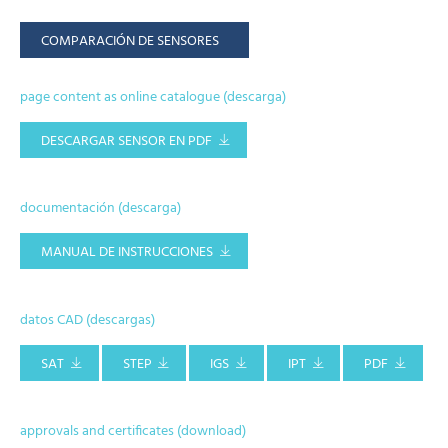
COMPARACIÓN DE SENSORES
page content as online catalogue (descarga)
DESCARGAR SENSOR EN PDF
documentación (descarga)
MANUAL DE INSTRUCCIONES
datos CAD (descargas)
SAT
STEP
IGS
IPT
PDF
approvals and certificates (download)