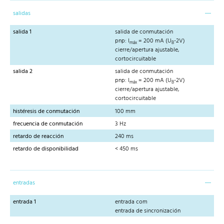
salidas
salida 1
salida de conmutación
pnp: I
= 200 mA (U
-2V)
máx
B
cierre/apertura ajustable,
cortocircuitable
salida 2
salida de conmutación
pnp: I
= 200 mA (U
-2V)
máx
B
cierre/apertura ajustable,
cortocircuitable
histéresis de conmutación
100 mm
frecuencia de conmutación
3 Hz
retardo de reacción
240 ms
retardo de disponibilidad
< 450 ms
entradas
entrada 1
entrada com
entrada de sincronización