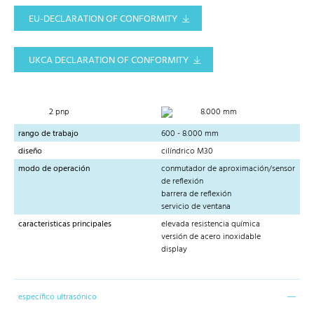
EU-DECLARATION OF CONFORMITY
UKCA DECLARATION OF CONFORMITY
2 pnp
8.000 mm
rango de trabajo
600 - 8.000 mm
diseño
cilíndrico M30
modo de operación
conmutador de aproximación/sensor
de reflexión
barrera de reflexión
servicio de ventana
caracteristicas principales
elevada resistencia química
versión de acero inoxidable
display
específico ultrasónico