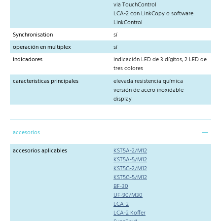
via TouchControl
LCA-2 con LinkCopy o software
LinkControl
Synchronisation
sí
operación en multiplex
sí
indicadores
indicación LED de 3 dígitos, 2 LED de
tres colores
caracteristicas principales
elevada resistencia química
versión de acero inoxidable
display
accesorios
accesorios aplicables
KST5A-2/M12
KST5A-5/M12
KST5G-2/M12
KST5G-5/M12
BF-30
UF-90/M30
LCA-2
LCA-2 Koffer