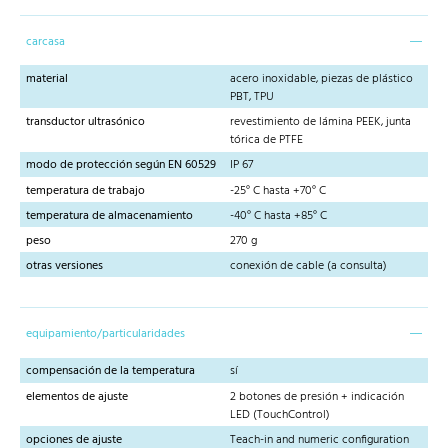
carcasa
material
acero inoxidable, piezas de plástico
PBT, TPU
transductor ultrasónico
revestimiento de lámina PEEK, junta
tórica de PTFE
modo de protección según EN 60529
IP 67
temperatura de trabajo
-25° C hasta +70° C
temperatura de almacenamiento
-40° C hasta +85° C
peso
270 g
otras versiones
conexión de cable (a consulta)
equipamiento/particularidades
compensación de la temperatura
sí
elementos de ajuste
2 botones de presión + indicación
LED (TouchControl)
opciones de ajuste
Teach-in and numeric configuration