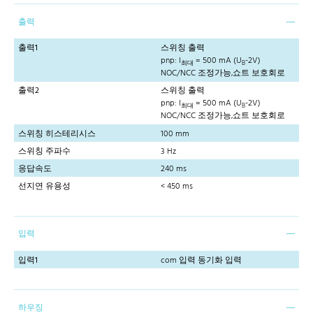
출력
출력1
스위칭 출력
pnp: I
= 500 mA (U
-2V)
최대
B
NOC/NCC 조정가능,쇼트 보호회로
출력2
스위칭 출력
pnp: I
= 500 mA (U
-2V)
최대
B
NOC/NCC 조정가능,쇼트 보호회로
스위칭 히스테리시스
100 mm
스위칭 주파수
3 Hz
응답속도
240 ms
선지연 유용성
< 450 ms
입력
입력1
com 입력 동기화 입력
하우징