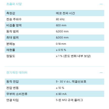
초음파 사양
측정값
에코 전파 시간
전송 주파수
80 kHz
비검출 영역
600 mm
동작 범위
6,000 mm
최대 범위
8,000 mm
분해능
0.18 mm
재현률
± 0.15 %
정밀도
± 1 % (온도 변화 내부 보상)
전기적인 데이터
동작 전압
9 - 30 V d.c., 역결선보호
전압 변동
± 10 %
무부하 소비전류
≤ 80 mA
연결 타입
5-핀 M12 규격 플러그