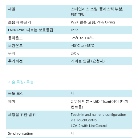
재질
스테인리스 스틸, 플라스틱 부분,
PBT, TPU
초음파 송신기
PEEK 필름 코팅, PTFE O-ring
EN60529에 따르는 보호등급
IP 67
동작온도
-25°C to +70°C
보관온도
-40°C to +85°C
무게
270 g
추가버전
케이블 연결 (요청시)
기술 특징/ 특성
온도 보상
네
제어
2 푸쉬 버튼 + LED 디스플레이 (터치
컨트롤)
세팅을 위한 범위
Teach-in and numeric configuration
via TouchControl
LCA-2 with LinkControl
Synchronisation
네