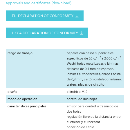
approvals and certificates (download)
EU-DECLARATION OF CONFORMITY
UKCA DECLARATION OF CONFORMITY
rango de trabajo
papeles con pesos superficiales
2
2
específicos de 20 g/m
a 2.000 g/m
,
Washi, hojas metalizadas y láminas
de hasta de 0,4 mm de espesor,
láminas autoadhesivas, chapas hasta
de 0,3 mm, cartón ondulado finísimo,
wafers, placas de circuito
diseño
cilíndrico M18
modo de operación
control de dos hojas
caracteristicas principales
emisor para control ultrasónico de
dos hojas
regulación libre de la distancia entre
el emisor y el receptor
conexión de cable