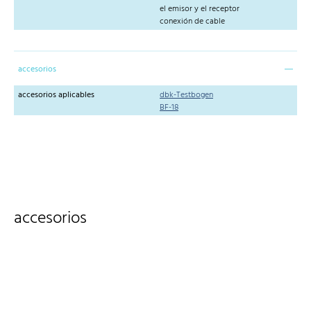
el emisor y el receptor
conexión de cable
accesorios
accesorios aplicables
dbk-Testbogen
BF-18
accesorios