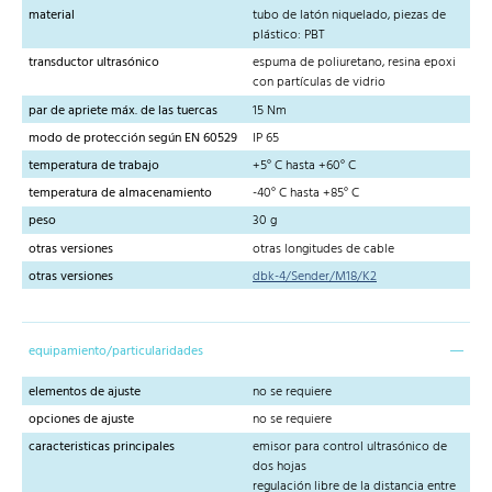
material
tubo de latón niquelado, piezas de
plástico: PBT
transductor ultrasónico
espuma de poliuretano, resina epoxi
con partículas de vidrio
par de apriete máx. de las tuercas
15 Nm
modo de protección según EN 60529
IP 65
temperatura de trabajo
+5° C hasta +60° C
temperatura de almacenamiento
-40° C hasta +85° C
peso
30 g
otras versiones
otras longitudes de cable
otras versiones
dbk-4/Sender/M18/K2
equipamiento/particularidades
elementos de ajuste
no se requiere
opciones de ajuste
no se requiere
caracteristicas principales
emisor para control ultrasónico de
dos hojas
regulación libre de la distancia entre