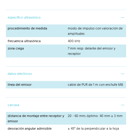
específico ultrasónico
procedimiento de medida
modo de impulso con valoración de
amplitudes
frecuencia ultrasónica
400 kHz
zona ciega
7 mm resp. delante del emisor y
receptor
datos eléctricos
línea del emisor
cable de PUR de 1 m con enchufe M8
carcasa
distancia de montaje entre receptor y
20 - 60 mm; óptimo: 40 mm ± 3 mm
emisor
desviación angular admisible
± 45° de la perpendicular a la hoja