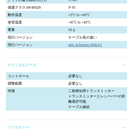
ナットの最大締め付け力
15 Nm
保護クラス EN 60529
IP 65
動作温度
+5°C to +60°C
保管温度
-40°C to +85°C
重量
30 g
現行バージョン
ケーブル長の違い
現行バージョン
dbk-4/Sender/M18/K2
テクニカルデータ
コントロール
必要なし
調整範囲
必要なし
特徴
二枚検知用トランスミッター
トランスミッターとレシーバーの距
離選択可能
ケーブル接続
アクセサリー