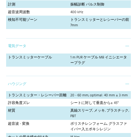
計測
振幅診断 パルス制御
超音波周波数
400 kHz
検知不可能ゾーン
トランスミッターとレシーバーの前
7mm
電気データ
トランスミッターケーブル
1 m PUR ケーブル M8 イニシエータ
ープラグ
ハウジング
トランスミッター・レシーバー距離
20 - 60 mm; optimal: 40 mm ± 3 mm
許容角度ズレ
シートに対して垂直から± 45°
材質
真鍮スリーブ, メッキ, プラスチック,
PBT
超音波 - 変換
ポリスチレンフォーム, グラスファ
イバー入エポキシレジン