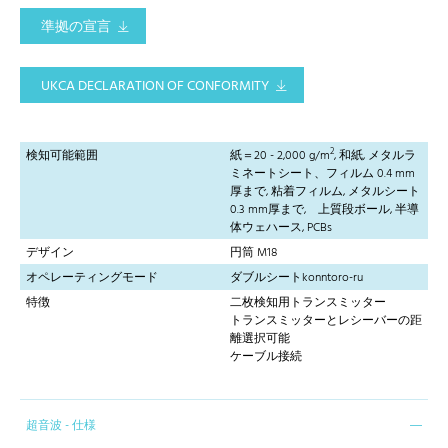
準拠の宣言
UKCA DECLARATION OF CONFORMITY
2
検知可能範囲
紙＝20 - 2,000 g/m
, 和紙, メタルラ
ミネートシート、フィルム 0.4 mm
厚まで, 粘着フィルム, メタルシート
0.3 mm厚まで, 上質段ボール, 半導
体ウェハース, PCBs
デザイン
円筒 M18
オペレーティングモード
ダブルシートkonntoro-ru
特徴
二枚検知用トランスミッター
トランスミッターとレシーバーの距
離選択可能
ケーブル接続
超音波 - 仕様