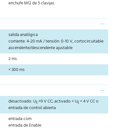
enchufe M12 de 5 clavijas
salida analógica
corriente: 4-20 mA / tensión: 0-10 V, cortocircuitable
ascendente/descendente ajustable
2 ms
< 300 ms
desactivado: U
>9 V CC; activado < U
< 4 V CC o
E
E
entrada de control abierta
entrada com
entrada de Enable