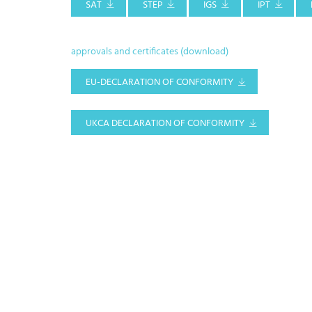
SAT
STEP
IGS
IPT
approvals and certificates (download)
EU-DECLARATION OF CONFORMITY
UKCA DECLARATION OF CONFORMITY