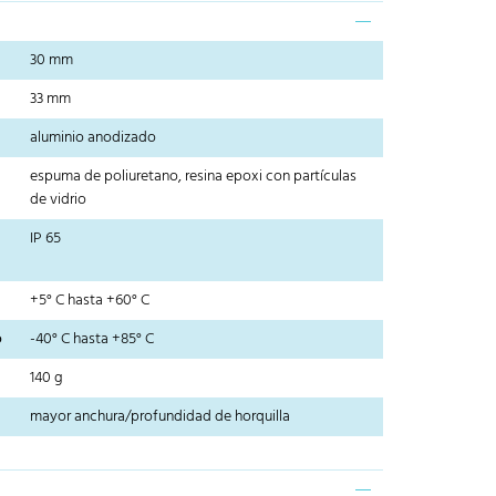
30 mm
33 mm
aluminio anodizado
espuma de poliuretano, resina epoxi con partículas
de vidrio
IP 65
+5° C hasta +60° C
o
-40° C hasta +85° C
140 g
mayor anchura/profundidad de horquilla