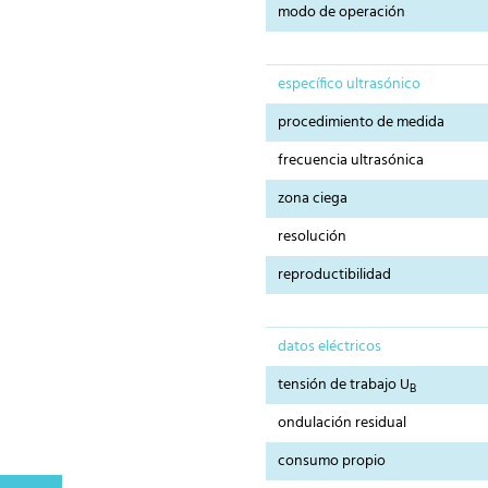
modo de operación
específico ultrasónico
procedimiento de medida
frecuencia ultrasónica
zona ciega
resolución
reproductibilidad
datos eléctricos
tensión de trabajo U
B
ondulación residual
consumo propio