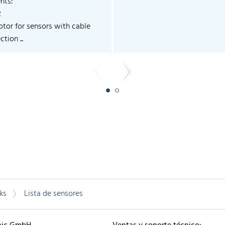
nts:
2
ptor for sensors with cable
tion ...
ks
Lista de sensores