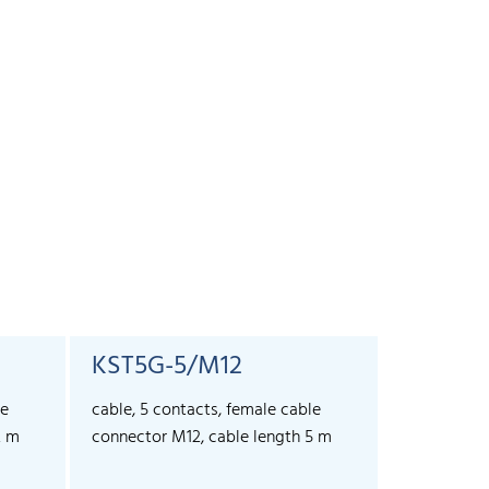
KST5G-5/M12
KST5A-
le
cable, 5 contacts, female cable
cable, 5 co
2 m
connector M12, cable length 5 m
connector 