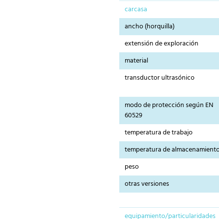
carcasa
ancho (horquilla)
extensión de exploración
material
transductor ultrasónico
modo de protección según EN
60529
temperatura de trabajo
temperatura de almacenamient
peso
otras versiones
equipamiento/particularidades