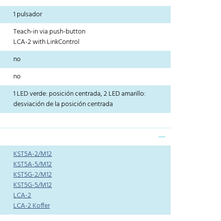
1 pulsador
Teach-in via push-button
LCA-2 with LinkControl
no
no
1 LED verde: posición centrada, 2 LED amarillo:
desviación de la posición centrada
KST5A-2/M12
KST5A-5/M12
KST5G-2/M12
KST5G-5/M12
LCA-2
LCA-2 Koffer