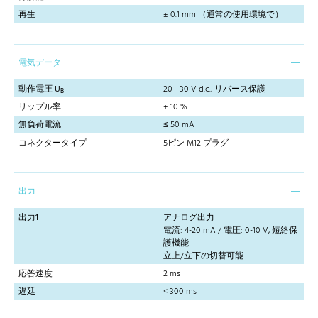
再生
± 0.1 mm （通常の使用環境で）
電気データ
動作電圧 U
20 - 30 V d.c., リバース保護
B
リップル率
± 10 %
無負荷電流
≤ 50 mA
コネクタータイプ
5ピン M12 プラグ
出力
出力1
アナログ出力
電流: 4-20 mA / 電圧: 0-10 V, 短絡保
護機能
立上/立下の切替可能
応答速度
2 ms
遅延
< 300 ms