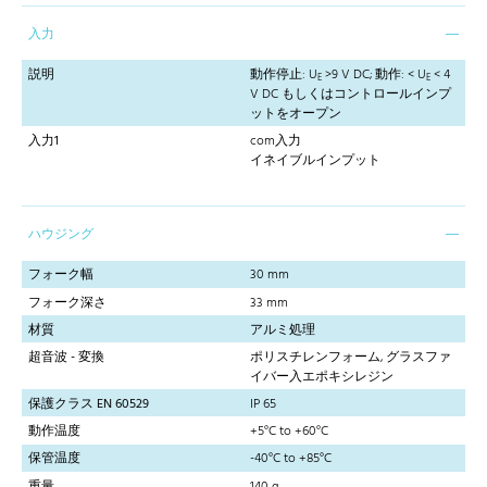
入力
説明
動作停止: U
>9 V DC; 動作: < U
< 4
E
E
V DC もしくはコントロールインプ
ットをオープン
入力1
com入力
イネイブルインプット
ハウジング
フォーク幅
30 mm
フォーク深さ
33 mm
材質
アルミ処理
超音波 - 変換
ポリスチレンフォーム, グラスファ
イバー入エポキシレジン
保護クラス EN 60529
IP 65
動作温度
+5°C to +60°C
保管温度
-40°C to +85°C
重量
140 g