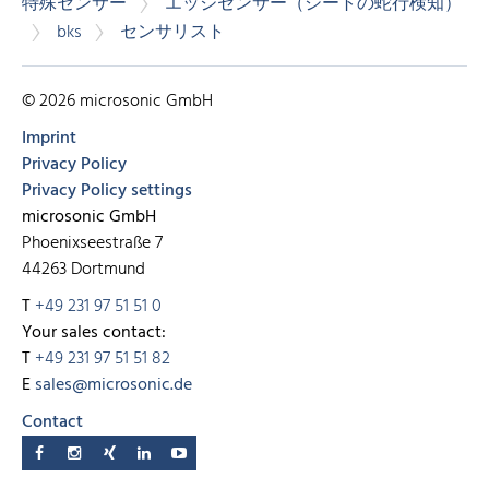
特殊センサー
エッジセンサー（シートの蛇行検知）
bks
センサリスト
© 2026 microsonic GmbH
Imprint
Privacy Policy
Privacy Policy settings
microsonic GmbH
Phoenixseestraße 7
44263 Dortmund
T
+49 231 97 51 51 0
Your sales contact:
T
+49 231 97 51 51 82
E
sales@microsonic.de
Contact