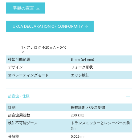
準拠の宣言
UKCA DECLARATION OF CONFORMITY
1 x アナログ 4-20 mA + 0-10
V
検知可能範囲
8 mm (±4 mm)
デザイン
フォーク形状
オペレーティングモード
エッジ検知
超音波 - 仕様
計測
振幅診断 パルス制御
超音波周波数
200 kHz
検知不可能ゾーン
トランスミッターとレシーバーの前
7mm
分解能
0.025 mm