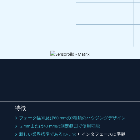
特徴
フォーク幅30及び60 mmの2種類のハウジングデザイン
12 mmまたは40 mmの測定範囲で使用可能
新しい業界標準である
IO-Link
インタフェースに準拠
。