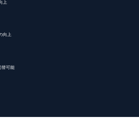
の向上
性の向上
切替可能