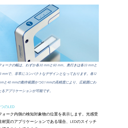
フォークの幅は、わずか各30 mmと60 mm、奥行きは各33 mmと
73 mmで、非常にコンパクトなデザインとなっております。各12
mmと40 mmの動作範囲かつ0.1 mmの高精度により、広範囲にわ
たるアプリケーションが可能です。
3つのLED
フォーク内側の検知対象物の位置を表示します。光感受
性材質のアプリケーションである場合、LEDのスイッチ