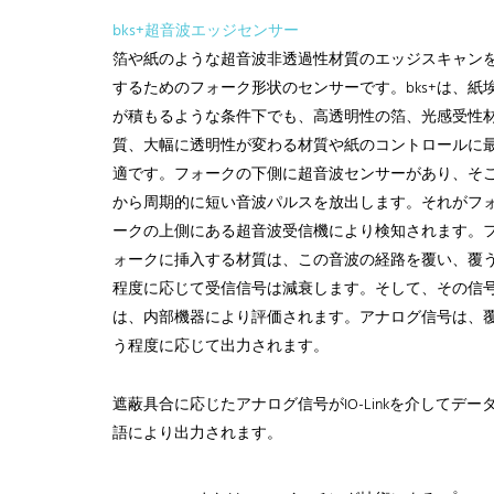
bks+超音波エッジセンサー
箔や紙のような超音波非透過性材質のエッジスキャン
するためのフォーク形状のセンサーです。bks+は、紙
が積もるような条件下でも、高透明性の箔、光感受性
質、大幅に透明性が変わる材質や紙のコントロールに
適です。フォークの下側に超音波センサーがあり、そ
から周期的に短い音波パルスを放出します。それがフ
ークの上側にある超音波受信機により検知されます。
ォークに挿入する材質は、この音波の経路を覆い、覆
程度に応じて受信信号は減衰します。そして、その信
は、内部機器により評価されます。アナログ信号は、
う程度に応じて出力されます。
遮蔽具合に応じたアナログ信号がIO-Linkを介してデー
語により出力されます。