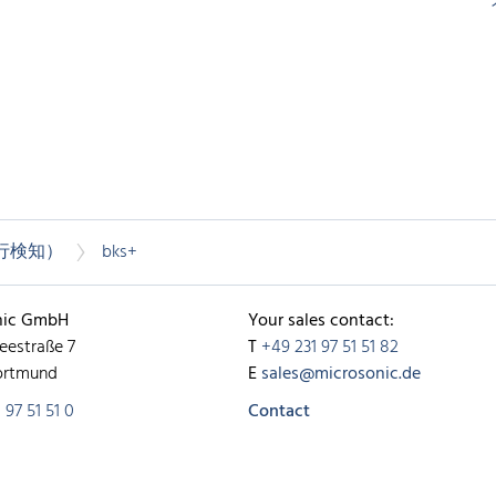
行検知）
bks+
nic GmbH
Your sales contact:
eestraße 7
T
+49 231 97 51 51 82
ortmund
E
sales@microsonic.de
 97 51 51 0
Contact