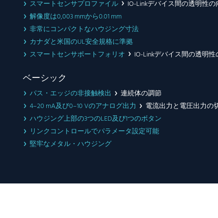
スマートセンサプロファイル
IO-Linkデバイス間の透明性
解像度は0,003 mmから0.01 mm
非常にコンパクトなハウジング寸法
カナダと米国のUL安全規格に準拠
スマートセンサポートフォリオ
IO-Linkデバイス間の透明
ベーシック
パス・エッジの非接触検出
連続体の調節
4–20 mA及び0–10 Vのアナログ出力
電流出力と電圧出力の
ハウジング上部の3つのLED及び1つのボタン
リンクコントロールでパラメータ設定可能
堅牢なメタル・ハウジング