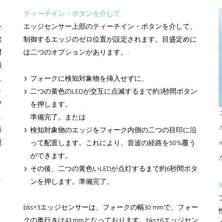
ティーチイン・ボタンを介して
を
エッジセンサー上部のティーチイン・ボタンを介して、
埃
制御するエッジのゼロ位置が設定されます。目盛定めに
材
は二つのオプションがあります。:
最
こ
フォークに検知対象物を挿入せずに、
ォ
二つの黄色のLEDが交互に点滅するまで約3秒間ボタン
フ
を押します。
う
準備完了。または
号
検知対象物のエッジをフォーク内側の二つの目印に沿
覆
って配置します。これにより、音波の経路を50%覆う
ができます。
その後、二つの黄色いLEDが点灯するまで約6秒間ボタ
タ
ンを押します。準備完了。
bks+3エッジセンサーは、フォークの幅30 mmで、フォー
クの奥行きは43 mmとなっております。bks+6エッジセン