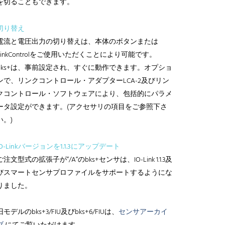
を切ることもできます。
切り替え
電流と電圧出力の切り替えは、本体のボタンまたは
LinkControlをご使用いただくことにより可能です。
bks+は、事前設定され、すぐに動作できます。オプショ
ンで、リンクコントロール・アダプターLCA-2及びリン
クコントロール・ソフトウェアにより、包括的にパラメ
ータ設定ができます。(アクセサリの項目をご参照下さ
い。)
IO-Linkバージョンを1.1.3にアップデート
ご注文型式の拡張子が”/A”のbks+センサは、IO-Link 1.1.3及
びスマートセンサプロファイルをサポートするようにな
りました。
旧モデルのbks+3/FIU及びbks+6/FIUは、
センサアーカイ