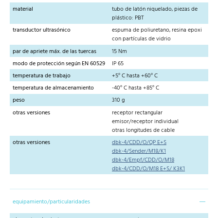
material
tubo de latón niquelado, piezas de
plástico: PBT
transductor ultrasónico
espuma de poliuretano, resina epoxi
con partículas de vidrio
par de apriete máx. de las tuercas
15 Nm
modo de protección según EN 60529
IP 65
temperatura de trabajo
+5° C hasta +60° C
temperatura de almacenamiento
-40° C hasta +85° C
peso
310 g
otras versiones
receptor rectangular
emisor/receptor individual
otras longitudes de cable
otras versiones
dbk-4/CDD/O/QP E+S
dbk-4/Sender/M18/K1
dbk-4/Empf/CDD/O/M18
dbk-4/CDD/O/M18 E+S/ K3K1
equipamiento/particularidades