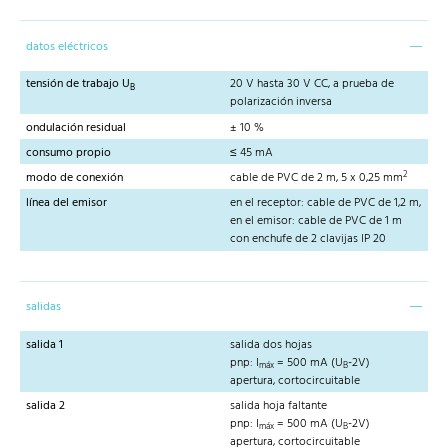
datos eléctricos
tensión de trabajo U
20 V hasta 30 V CC, a prueba de
B
polarización inversa
ondulación residual
± 10 %
consumo propio
≤ 45 mA
2
modo de conexión
cable de PVC de 2 m, 5 x 0,25 mm
línea del emisor
en el receptor: cable de PVC de 1,2 m,
en el emisor: cable de PVC de 1 m
con enchufe de 2 clavijas IP 20
salidas
salida 1
salida dos hojas
pnp: I
= 500 mA (U
-2V)
máx
B
apertura, cortocircuitable
salida 2
salida hoja faltante
pnp: I
= 500 mA (U
-2V)
máx
B
apertura, cortocircuitable