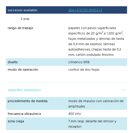
successor available
dbk+4/3CDD/M18 E+S
2 pnp
rango de trabajo
papeles con pesos superficiales
2
2
específicos de 20 g/m
a 1.200 g/m
,
hojas metalizadas y láminas de hasta
de 0,4 mm de espesor, láminas
autoadhesivas, chapas hasta de 0,3
mm, cartón ondulado finísimo
diseño
cilíndrico M18
modo de operación
control de dos hojas
específico ultrasónico
procedimiento de medida
modo de impulso con valoración de
amplitudes
frecuencia ultrasónica
400 kHz
zona ciega
7 mm resp. delante del emisor y
receptor