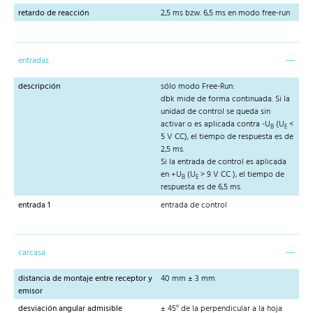
retardo de reacción
2,5 ms bzw. 6,5 ms en modo free-run
entradas
descripción
sólo modo Free-Run:
dbk mide de forma continuada. Si la
unidad de control se queda sin
activar o es aplicada contra -U
(U
<
B
E
5 V CC), el tiempo de respuesta es de
2,5 ms.
Si la entrada de control es aplicada
en +U
(U
> 9 V CC ), el tiempo de
B
E
respuesta es de 6,5 ms.
entrada 1
entrada de control
carcasa
distancia de montaje entre receptor y
40 mm ± 3 mm
emisor
desviación angular admisible
± 45° de la perpendicular a la hoja