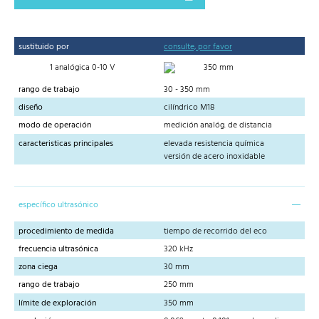
sustituido por
consulte, por favor
1 analógica 0-10 V
350 mm
rango de trabajo
30 - 350 mm
diseño
cilíndrico M18
modo de operación
medición analóg. de distancia
caracteristicas principales
elevada resistencia química
versión de acero inoxidable
específico ultrasónico
procedimiento de medida
tiempo de recorrido del eco
frecuencia ultrasónica
320 kHz
zona ciega
30 mm
rango de trabajo
250 mm
límite de exploración
350 mm