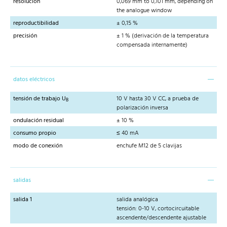
resolución
0,069 mm to 0,101 mm, depending on
the analogue window
reproductibilidad
± 0,15 %
precisión
± 1 % (derivación de la temperatura
compensada internamente)
datos eléctricos
tensión de trabajo U
10 V hasta 30 V CC, a prueba de
B
polarización inversa
ondulación residual
± 10 %
consumo propio
≤ 40 mA
modo de conexión
enchufe M12 de 5 clavijas
salidas
salida 1
salida analógica
tensión: 0-10 V, cortocircuitable
ascendente/descendente ajustable