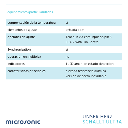
equipamiento/particularidades
compensación de la temperatura
sí
elementos de ajuste
entrada com
opciones de ajuste
Teach-in via com input on pin 5
LCA-2 with LinkControl
Synchronisation
sí
operación en multiplex
no
indicadores
1 LED amarillo: estado detección
caracteristicas principales
elevada resistencia química
versión de acero inoxidable
UNSER HERZ
SCHALLT ULTRA