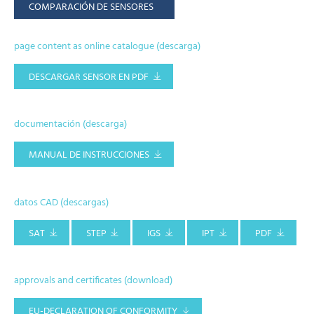
COMPARACIÓN DE SENSORES
page content as online catalogue (descarga)
DESCARGAR SENSOR EN PDF
documentación (descarga)
MANUAL DE INSTRUCCIONES
datos CAD (descargas)
SAT
STEP
IGS
IPT
PDF
approvals and certificates (download)
EU-DECLARATION OF CONFORMITY