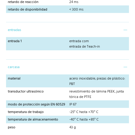
retardo de reacción
24 ms
retardo de disponibilidad
< 300 ms
entradas
entrada 1
entrada com
entrada de Teach-in
carcasa
material
acero inoxidable, piezas de plástico:
PBT
transductor ultrasónico
revestimiento de lámina PEEK, junta
tórica de PTFE
modo de protección según EN 60529
IP 67
temperatura de trabajo
-25° C hasta +70° C
temperatura de almacenamiento
-40° C hasta +85° C
peso
43 g