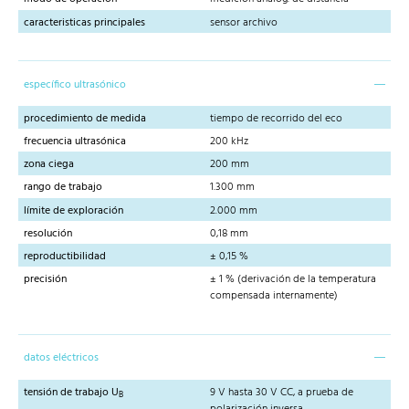
caracteristicas principales
sensor archivo
específico ultrasónico
procedimiento de medida
tiempo de recorrido del eco
frecuencia ultrasónica
200 kHz
zona ciega
200 mm
rango de trabajo
1.300 mm
límite de exploración
2.000 mm
resolución
0,18 mm
reproductibilidad
± 0,15 %
precisión
± 1 % (derivación de la temperatura
compensada internamente)
datos eléctricos
tensión de trabajo U
9 V hasta 30 V CC, a prueba de
B
polarización inversa