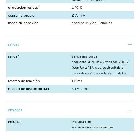
ondulación residual
± 10 %
consumo propio
≤ 70 mA
modo de conexión
enchufe M12 de 5 clavijas
salidas
salida 1
salida analógica
corriente: 4-20 mA / tensión: 2-10 V
(con U
≥ 15 V), cortocircuitable
B
ascendente/descendente ajustable
retardo de reacción
110 ms
retardo de disponibilidad
< 1.500 ms
entradas
entrada 1
entrada com
entrada de sincronización