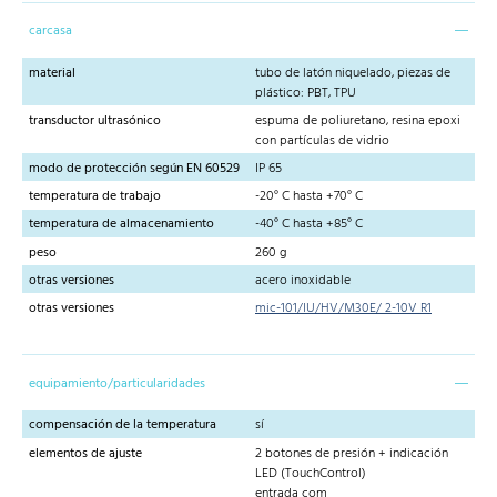
carcasa
material
tubo de latón niquelado, piezas de
plástico: PBT, TPU
transductor ultrasónico
espuma de poliuretano, resina epoxi
con partículas de vidrio
modo de protección según EN 60529
IP 65
temperatura de trabajo
-20° C hasta +70° C
temperatura de almacenamiento
-40° C hasta +85° C
peso
260 g
otras versiones
acero inoxidable
otras versiones
mic-101/IU/HV/M30E/ 2-10V R1
equipamiento/particularidades
compensación de la temperatura
sí
elementos de ajuste
2 botones de presión + indicación
LED (TouchControl)
entrada com