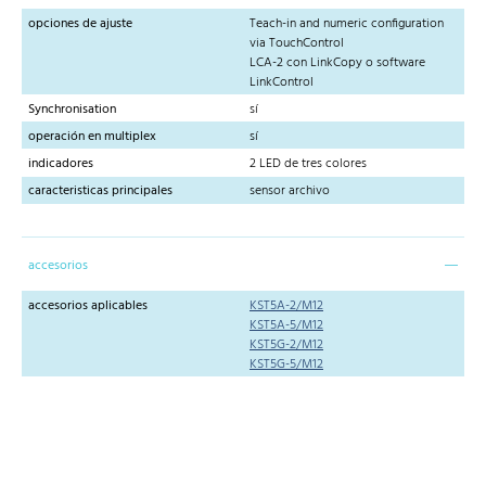
opciones de ajuste
Teach-in and numeric configuration
via TouchControl
LCA-2 con LinkCopy o software
LinkControl
Synchronisation
sí
operación en multiplex
sí
indicadores
2 LED de tres colores
caracteristicas principales
sensor archivo
accesorios
accesorios aplicables
KST5A-2/M12
KST5A-5/M12
KST5G-2/M12
KST5G-5/M12