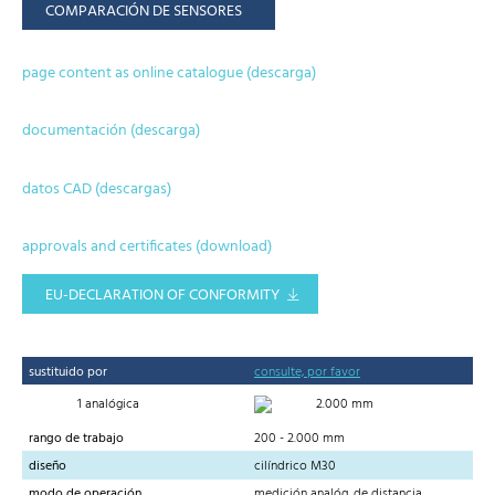
COMPARACIÓN DE SENSORES
page content as online catalogue (descarga)
documentación (descarga)
datos CAD (descargas)
approvals and certificates (download)
EU-DECLARATION OF CONFORMITY
sustituido por
consulte, por favor
1 analógica
2.000 mm
rango de trabajo
200 - 2.000 mm
diseño
cilíndrico M30
modo de operación
medición analóg. de distancia