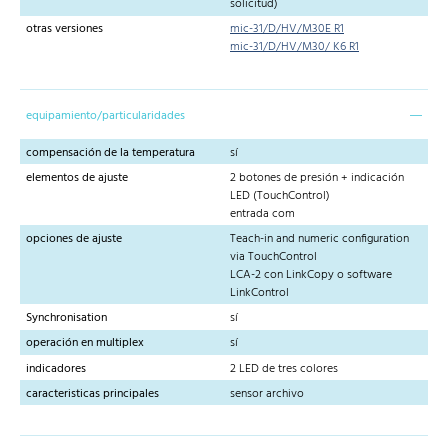
solicitud)
otras versiones
mic-31/D/HV/M30E R1
mic-31/D/HV/M30/ K6 R1
equipamiento/particularidades
compensación de la temperatura
sí
elementos de ajuste
2 botones de presión + indicación
LED (TouchControl)
entrada com
opciones de ajuste
Teach-in and numeric configuration
via TouchControl
LCA-2 con LinkCopy o software
LinkControl
Synchronisation
sí
operación en multiplex
sí
indicadores
2 LED de tres colores
caracteristicas principales
sensor archivo