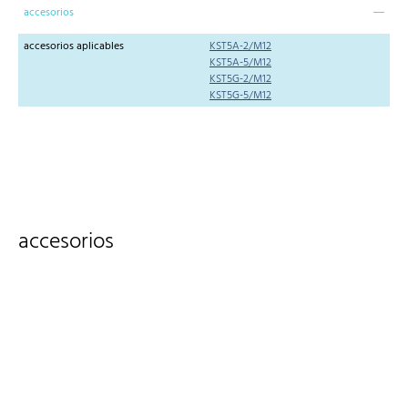
accesorios
accesorios aplicables
KST5A-2/M12
KST5A-5/M12
KST5G-2/M12
KST5G-5/M12
accesorios