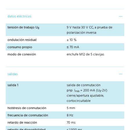
datos eléctricos
tensión de trabajo U
9 V hasta 30 V CC, a prueba de
B
polarización inversa
ondulación residual
± 10 %
consumo propio
≤ 70 mA
modo de conexión
enchufe M12 de 5 clavijas
salidas
salida 1
salida de conmutación
pnp: I
= 200 mA (U
-2V)
máx
B
cierre/apertura ajustable,
cortocircuitable
histéresis de conmutación
5 mm
frecuencia de conmutación
8 Hz
retardo de reacción
70 ms