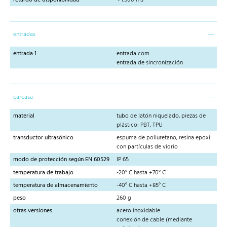
retardo de disponibilidad
< 1.500 ms
entradas
entrada 1
entrada com
entrada de sincronización
carcasa
material
tubo de latón niquelado, piezas de
plástico: PBT, TPU
transductor ultrasónico
espuma de poliuretano, resina epoxi
con partículas de vidrio
modo de protección según EN 60529
IP 65
temperatura de trabajo
-20° C hasta +70° C
temperatura de almacenamiento
-40° C hasta +85° C
peso
260 g
otras versiones
acero inoxidable
conexión de cable (mediante