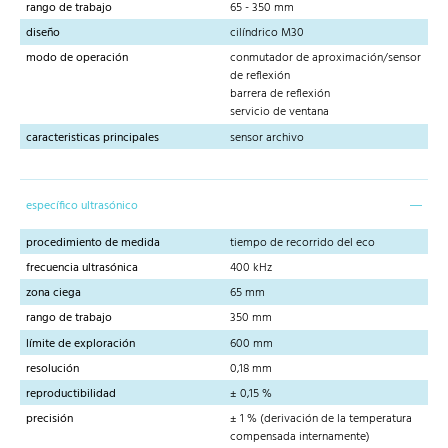
rango de trabajo
65 - 350 mm
diseño
cilíndrico M30
modo de operación
conmutador de aproximación/sensor
de reflexión
barrera de reflexión
servicio de ventana
caracteristicas principales
sensor archivo
específico ultrasónico
procedimiento de medida
tiempo de recorrido del eco
frecuencia ultrasónica
400 kHz
zona ciega
65 mm
rango de trabajo
350 mm
límite de exploración
600 mm
resolución
0,18 mm
reproductibilidad
± 0,15 %
precisión
± 1 % (derivación de la temperatura
compensada internamente)