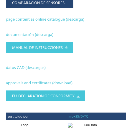
COMPARACIÓN DE SENSORES
page content as online catalogue (descarga)
documentación (descarga)
MANUAL DE INSTRUCCIONES
datos CAD (descargas)
approvals and certificates (download)
EU-DECLARATION OF CONFORMITY
sustituido por
mic+35/D/TC
1 pnp
600 mm