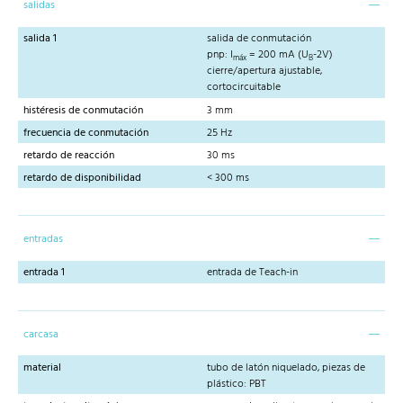
salidas
salida 1
salida de conmutación
pnp: I
= 200 mA (U
-2V)
máx
B
cierre/apertura ajustable,
cortocircuitable
histéresis de conmutación
3 mm
frecuencia de conmutación
25 Hz
retardo de reacción
30 ms
retardo de disponibilidad
< 300 ms
entradas
entrada 1
entrada de Teach-in
carcasa
material
tubo de latón niquelado, piezas de
plástico: PBT