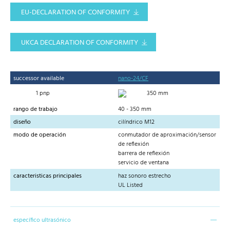
EU-DECLARATION OF CONFORMITY
UKCA DECLARATION OF CONFORMITY
successor available
nano-24/CF
1 pnp
350 mm
rango de trabajo
40 - 350 mm
diseño
cilíndrico M12
modo de operación
conmutador de aproximación/sensor
de reflexión
barrera de reflexión
servicio de ventana
caracteristicas principales
haz sonoro estrecho
UL Listed
específico ultrasónico