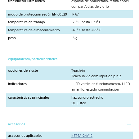
transductor ultrasónico
espuma de poliuretano, resina epoxi
con partículas de vidrio
modo de protección según EN 60529
IP 67
temperatura de trabajo
-25° C hasta +70° C
temperatura de almacenamiento
-40° C hasta +85° C
peso
15 g
equipamiento/particularidades
opciones de ajuste
Teach-in
Teach-in via com input on pin 2
indicadores
1 LED verde: en funcionamento, 1 LED
amarillo: estado conmutación
caracteristicas principales
haz sonoro estrecho
UL Listed
accesorios
accesorios aplicables
KST4A-2/M12