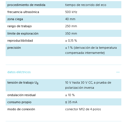
procedimiento de medida
tiempo de recorrido del eco
frecuencia ultrasónica
500 kHz
zona ciega
40 mm
rango de trabajo
250 mm
límite de exploración
350 mm
reproductibilidad
± 0,15 %
precisión
± 1 % (derivación de la temperatura
compensada internamente)
datos eléctricos
tensión de trabajo U
10 V hasta 30 V CC, a prueba de
B
polarización inversa
ondulación residual
± 10 %
consumo propio
≤ 35 mA
modo de conexión
conector M12 de 4 polos