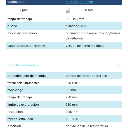
sustituido por
consulte, por favor
1 pnp
350 mm
rango de trabajo
30 - 350 mm
diseño
cilíndrico M18
modo de operación
conmutador de aproximación/sensor
de reflexión
caracteristicas principales
versión de acero inoxidable
específico ultrasónico
procedimiento de medida
tiempo de recorrido del eco
frecuencia ultrasónica
320 kHz
zona ciega
30 mm
rango de trabajo
250 mm
límite de exploración
350 mm
resolución
0,36 mm
reproductibilidad
± 0,15 %
precisión
derivación de la temperatura