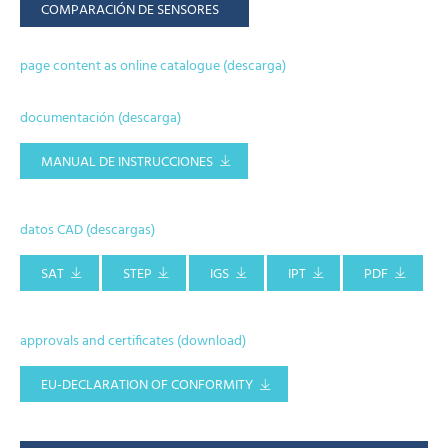
COMPARACIÓN DE SENSORES
page content as online catalogue (descarga)
documentación (descarga)
MANUAL DE INSTRUCCIONES
datos CAD (descargas)
SAT
STEP
IGS
IPT
PDF
approvals and certificates (download)
EU-DECLARATION OF CONFORMITY