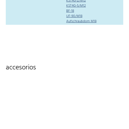
KST4G-2/M12
KST4G-5/M12
BF-18
UF-90/M18
Aufschraubdom M18
accesorios