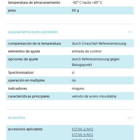
temperatura de almacenamiento
-40° C hasta +85° C
peso
60 g
equipamiento/particularidades
compensación de la temperatura
durch Ulraschall-Referenzmessung
elementos de ajuste
entrada de control
opciones de ajuste
durch Referenzmessung gegen
Bezugspunkt
Synchronisation
sí
operación en multiplex
no
indicadores
ninguno
caracteristicas principales
versión de acero inoxidable
accesorios
accesorios aplicables
KST4A-2/M12
KST4A-5/M12