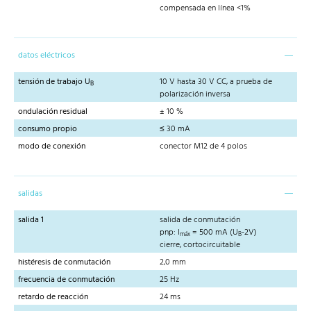
compensada en línea <1%
datos eléctricos
tensión de trabajo U
10 V hasta 30 V CC, a prueba de
B
polarización inversa
ondulación residual
± 10 %
consumo propio
≤ 30 mA
modo de conexión
conector M12 de 4 polos
salidas
salida 1
salida de conmutación
pnp: I
= 500 mA (U
-2V)
máx
B
cierre, cortocircuitable
histéresis de conmutación
2,0 mm
frecuencia de conmutación
25 Hz
retardo de reacción
24 ms