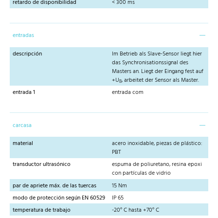
retardo de disponibilidad
< 300 ms
entradas
descripción
Im Betrieb als Slave-Sensor liegt hier
das Synchronisationssignal des
Masters an. Liegt der Eingang fest auf
+U
, arbeitet der Sensor als Master.
B
entrada 1
entrada com
carcasa
material
acero inoxidable, piezas de plástico:
PBT
transductor ultrasónico
espuma de poliuretano, resina epoxi
con partículas de vidrio
par de apriete máx. de las tuercas
15 Nm
modo de protección según EN 60529
IP 65
temperatura de trabajo
-20° C hasta +70° C