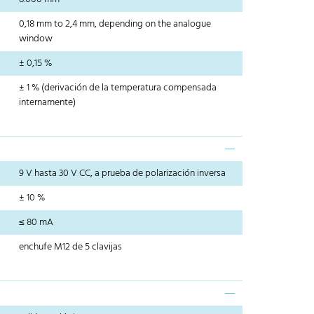
0,18 mm to 2,4 mm, depending on the analogue
window
± 0,15 %
± 1 % (derivación de la temperatura compensada
internamente)
9 V hasta 30 V CC, a prueba de polarización inversa
± 10 %
≤ 80 mA
enchufe M12 de 5 clavijas