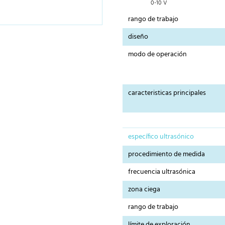
0-10 V
rango de trabajo
diseño
modo de operación
caracteristicas principales
específico ultrasónico
procedimiento de medida
frecuencia ultrasónica
zona ciega
rango de trabajo
límite de exploración