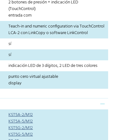
2 botones de presión + indicación LED
(TouchControl)
entrada com
Teach-in and numeric configuration via TouchControl
LCA-2 con LinkCopy o software LinkControl
sí
sí
indicación LED de 3 dígitos, 2 LED de tres colores
punto cero virtual ajustable
display
KST5A-2/M12
KST5A-5/M12
KST5G-2/M12
KST5G-5/M12