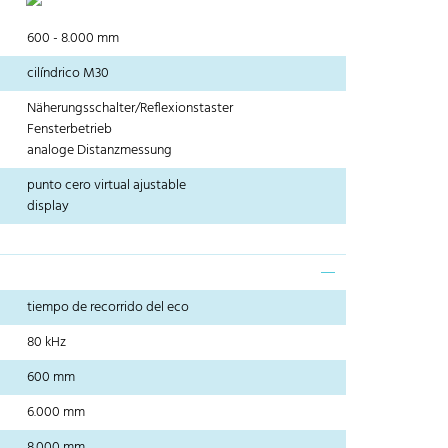
600 - 8.000 mm
cilíndrico M30
Näherungsschalter/Reflexionstaster
Fensterbetrieb
analoge Distanzmessung
punto cero virtual ajustable
display
tiempo de recorrido del eco
80 kHz
600 mm
6.000 mm
8.000 mm