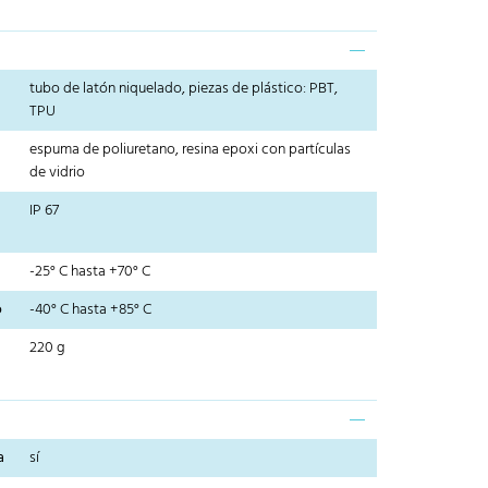
tubo de latón niquelado, piezas de plástico: PBT,
TPU
espuma de poliuretano, resina epoxi con partículas
de vidrio
IP 67
-25° C hasta +70° C
o
-40° C hasta +85° C
220 g
a
sí