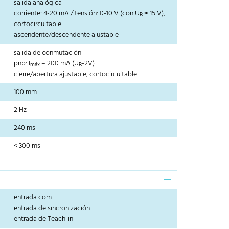
salida analógica
corriente: 4-20 mA / tensión: 0-10 V (con U
≥ 15 V),
B
cortocircuitable
ascendente/descendente ajustable
salida de conmutación
pnp: I
= 200 mA (U
-2V)
máx
B
cierre/apertura ajustable, cortocircuitable
100 mm
2 Hz
240 ms
< 300 ms
entrada com
entrada de sincronización
entrada de Teach-in