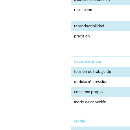
resolución
reproductibilidad
precisión
datos eléctricos
tensión de trabajo U
B
ondulación residual
consumo propio
modo de conexión
salidas