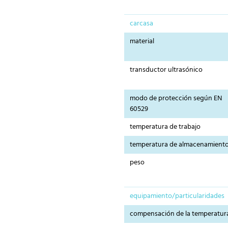
carcasa
material
transductor ultrasónico
modo de protección según EN
60529
temperatura de trabajo
temperatura de almacenamient
peso
equipamiento/particularidades
compensación de la temperatur