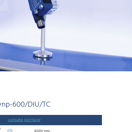
vnp-600/DIU/TC
consulte, por favor
/
8.000 mm