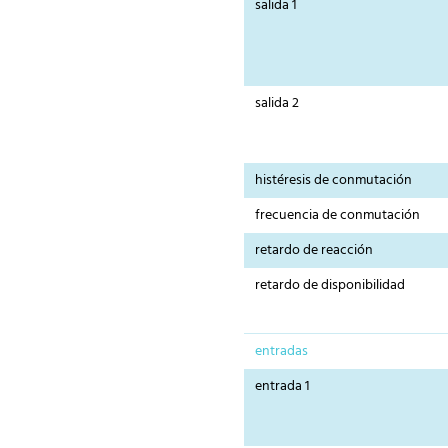
salida 1
salida 2
histéresis de conmutación
frecuencia de conmutación
retardo de reacción
retardo de disponibilidad
entradas
entrada 1