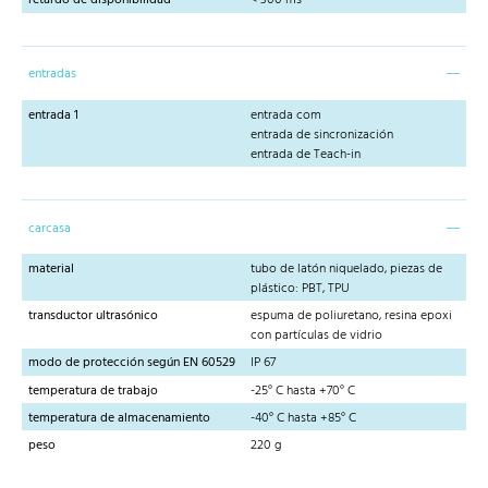
retardo de disponibilidad
< 300 ms
entradas
entrada 1
entrada com
entrada de sincronización
entrada de Teach-in
carcasa
material
tubo de latón niquelado, piezas de
plástico: PBT, TPU
transductor ultrasónico
espuma de poliuretano, resina epoxi
con partículas de vidrio
modo de protección según EN 60529
IP 67
temperatura de trabajo
-25° C hasta +70° C
temperatura de almacenamiento
-40° C hasta +85° C
peso
220 g