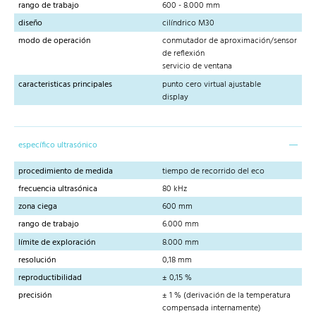
rango de trabajo
600 - 8.000 mm
diseño
cilíndrico M30
modo de operación
conmutador de aproximación/sensor
de reflexión
servicio de ventana
caracteristicas principales
punto cero virtual ajustable
display
específico ultrasónico
procedimiento de medida
tiempo de recorrido del eco
frecuencia ultrasónica
80 kHz
zona ciega
600 mm
rango de trabajo
6.000 mm
límite de exploración
8.000 mm
resolución
0,18 mm
reproductibilidad
± 0,15 %
precisión
± 1 % (derivación de la temperatura
compensada internamente)