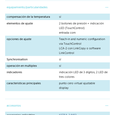
equipamiento/particularidades
compensación de la temperatura
sí
elementos de ajuste
2 botones de presión + indicación
LED (TouchControl)
entrada com
opciones de ajuste
Teach-in and numeric configuration
via TouchControl
LCA-2 con LinkCopy o software
LinkControl
Synchronisation
sí
operación en multiplex
sí
indicadores
indicación LED de 3 dígitos, 2 LED de
tres colores
caracteristicas principales
punto cero virtual ajustable
display
accesorios