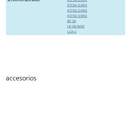
accesorios aplicables
KST5A-2/M12
KST5A-5/M12
KST5G-2/M12
KST5G-5/M12
BF-30
UF-90/M30
LCA-2
accesorios