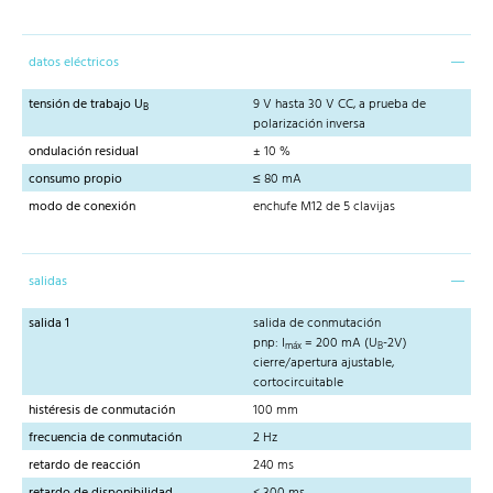
datos eléctricos
tensión de trabajo U
9 V hasta 30 V CC, a prueba de
B
polarización inversa
ondulación residual
± 10 %
consumo propio
≤ 80 mA
modo de conexión
enchufe M12 de 5 clavijas
salidas
salida 1
salida de conmutación
pnp: I
= 200 mA (U
-2V)
máx
B
cierre/apertura ajustable,
cortocircuitable
histéresis de conmutación
100 mm
frecuencia de conmutación
2 Hz
retardo de reacción
240 ms