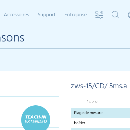
Accessoires
Support
Entreprise
asons
zws-15/CD/ 5ms.a
1 x pnp
Plage de mesure
boîtier