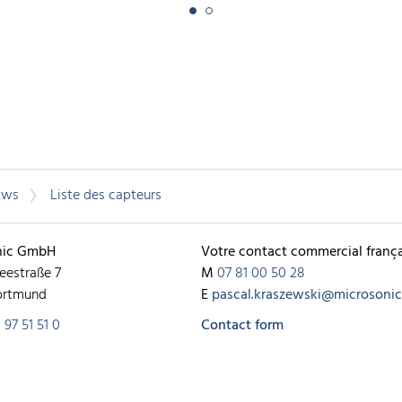
zws
Liste des capteurs
nic GmbH
Votre contact commercial frança
eestraße 7
M
07 81 00 50 28
ortmund
E
pascal.kraszewski@microsonic.
 97 51 51 0
Contact form