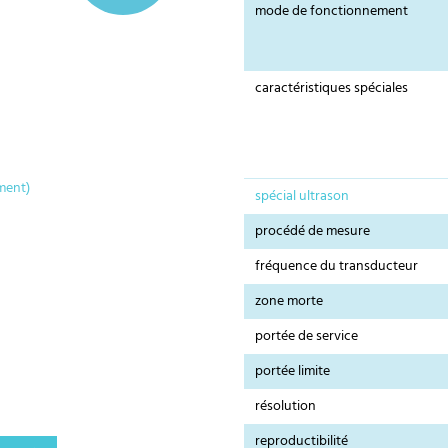
mode de fonctionnement
caractéristiques spéciales
ment)
spécial ultrason
procédé de mesure
fréquence du transducteur
zone morte
portée de service
portée limite
résolution
reproductibilité