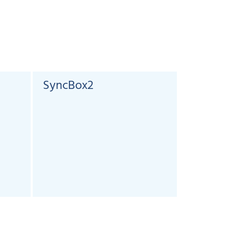
SyncBox2
KST4A
Câble, 4 c
coudé femel
m