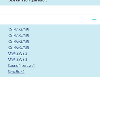
lobe ultrasonique étroit
KST4A-2/M8
KST4A-5/M8
KST4G-2/M8
KST4G-5/M8
MW-ZWS 2
MW-ZWS 3
SoundPipe zws1
SyncBox2