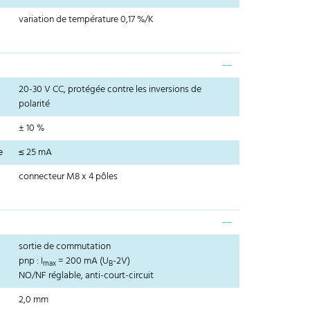
variation de température 0,17 %/K
20-30 V CC, protégée contre les inversions de
polarité
± 10 %
e
≤ 25 mA
connecteur M8 x 4 pôles
sortie de commutation
pnp : I
= 200 mA (U
-2V)
max
B
NO/NF réglable, anti-court-circuit
2,0 mm