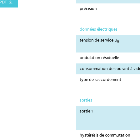
PDF
précision
données électriques
tension de service U
B
ondulation résiduelle
consommation de courant à vid
type de raccordement
sorties
sortie 1
hystérésis de commutation