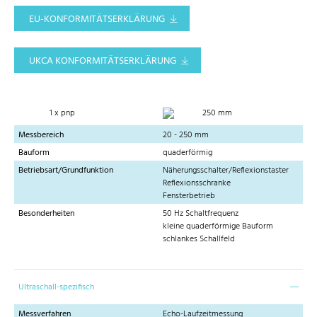
EU-KONFORMITÄTSERKLÄRUNG
UKCA KONFORMITÄTSERKLÄRUNG
1 x pnp
250 mm
Messbereich
20 - 250 mm
Bauform
quaderförmig
Betriebsart/Grundfunktion
Näherungsschalter/Reflexionstaster
Reflexionsschranke
Fensterbetrieb
Besonderheiten
50 Hz Schaltfrequenz
kleine quaderförmige Bauform
schlankes Schallfeld
Ultraschall-spezifisch
Messverfahren
Echo-Laufzeitmessung