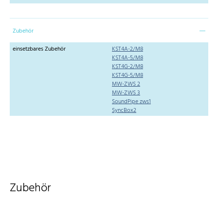
Zubehör
einsetzbares Zubehör
KST4A-2/M8
KST4A-5/M8
KST4G-2/M8
KST4G-5/M8
MW-ZWS 2
MW-ZWS 3
SoundPipe zws1
SyncBox2
Zubehör