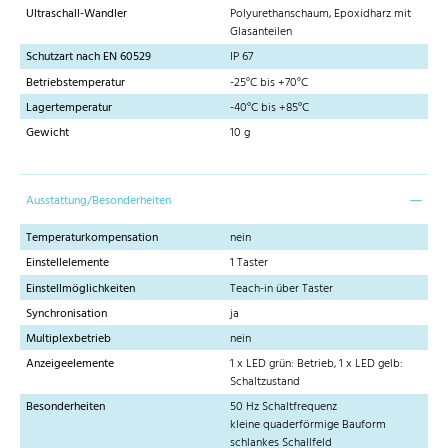
Ultraschall-Wandler
Polyurethanschaum, Epoxidharz mit
Glasanteilen
Schutzart nach EN 60529
IP 67
Betriebstemperatur
-25°C bis +70°C
Lagertemperatur
-40°C bis +85°C
Gewicht
10 g
Ausstattung/Besonderheiten
Temperaturkompensation
nein
Einstellelemente
1 Taster
Einstellmöglichkeiten
Teach-in über Taster
Synchronisation
ja
Multiplexbetrieb
nein
Anzeigeelemente
1 x LED grün: Betrieb, 1 x LED gelb:
Schaltzustand
Besonderheiten
50 Hz Schaltfrequenz
kleine quaderförmige Bauform
schlankes Schallfeld