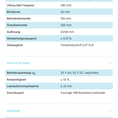
Ultraschall-Frequenz
380 kHz
Blindzone
20 mm
Betriebstastweite
150 mm
Grenztastweite
250 mm
Auflösung
0,056 mm
Wiederholgenauigkeit
± 0,15 %
Genauigkeit
Temperaturdrift 0,17 %/K
elektrische Daten
Betriebsspannung U
20 V bis 30 V DC, verpolfest
B
Restwelligkeit
± 10 %
Leerlaufstromaufnahme
≤ 25 mA
Anschlussart
4-poliger M8-Rundsteckverbinder
Ausgänge