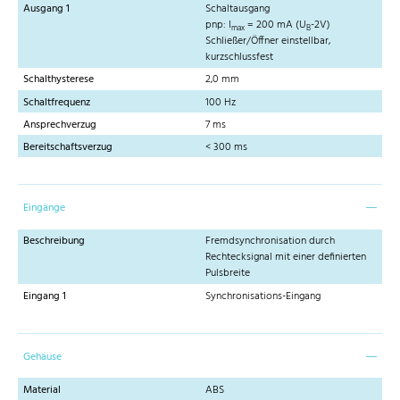
Ausgang 1
Schaltausgang
pnp: I
= 200 mA (U
-2V)
max
B
Schließer/Öffner einstellbar,
kurzschlussfest
Schalthysterese
2,0 mm
Schaltfrequenz
100 Hz
Ansprechverzug
7 ms
Bereitschaftsverzug
< 300 ms
Eingänge
Beschreibung
Fremdsynchronisation durch
Rechtecksignal mit einer definierten
Pulsbreite
Eingang 1
Synchronisations-Eingang
Gehäuse
Material
ABS