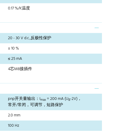
0.17 %/K温度
20 - 30 V d.c.,反极性保护
± 10 %
≤ 25 mA
4芯M8接插件
pnp开关量输出：I
= 200 mA (U
-2V)，
max
B
常开/常闭，可调节，短路保护
2.0 mm
100 Hz