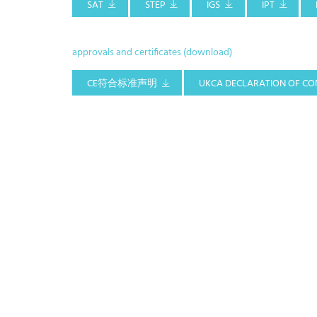
SAT
STEP
IGS
IPT
approvals and certificates (download)
CE符合标准声明
UKCA DECLARATION OF CO