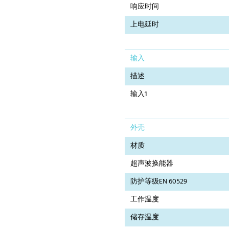
响应时间
上电延时
输入
描述
输入1
外壳
材质
超声波换能器
防护等级EN 60529
工作温度
储存温度