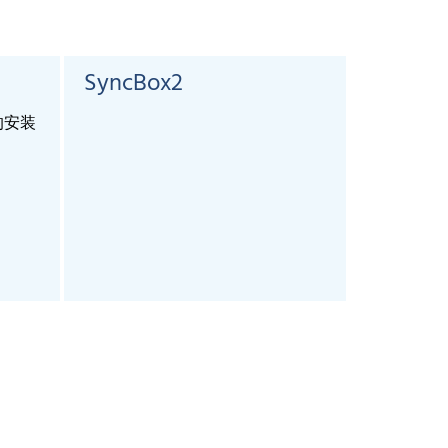
SyncBox2
KST4A
4的安装
cable, 4 co
connector 