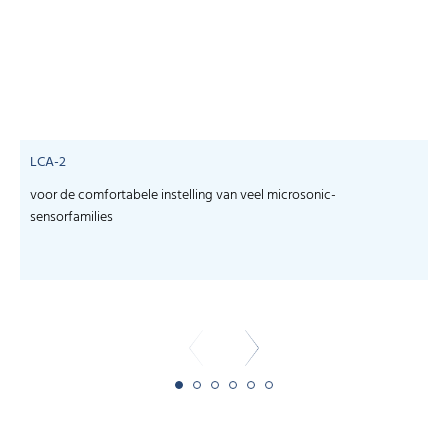
LCA-2
voor de comfortabele instelling van veel microsonic-
S
sensorfamilies
s
-