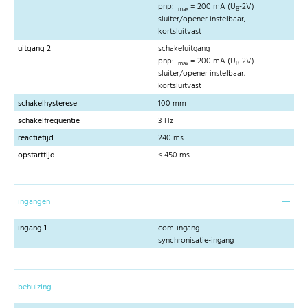
pnp: I
= 200 mA (U
-2V)
max
B
sluiter/opener instelbaar,
kortsluitvast
uitgang 2
schakeluitgang
pnp: I
= 200 mA (U
-2V)
max
B
sluiter/opener instelbaar,
kortsluitvast
schakelhysterese
100 mm
schakelfrequentie
3 Hz
reactietijd
240 ms
opstarttijd
< 450 ms
ingangen
ingang 1
com-ingang
synchronisatie-ingang
behuizing