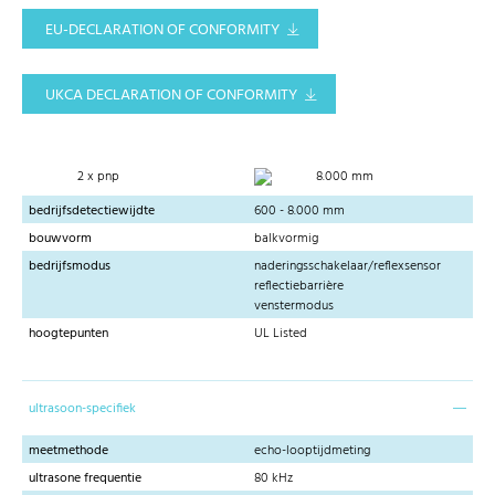
EU-DECLARATION OF CONFORMITY
UKCA DECLARATION OF CONFORMITY
2 x pnp
8.000 mm
bedrijfsdetectiewijdte
600 - 8.000 mm
bouwvorm
balkvormig
bedrijfsmodus
naderingsschakelaar/reflexsensor
reflectiebarrière
venstermodus
hoogtepunten
UL Listed
ultrasoon-specifiek
meetmethode
echo-looptijdmeting
ultrasone frequentie
80 kHz