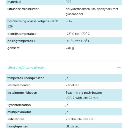
materiaal
PBT
ultrasone transductor
polyurethaanschuim, epoxyhars met
glasaandeel
beschermingsklasse volgens EN 60
IP 67
529
bedrijfstemperatuur
-25° C tot +70° C
opslagtemperatuur
-40° C tot +85° C
gewicht
240 g
uitrusting/bijzonderheden
temperatuurcompensatie
ja
instelelementen
2 toetsen
instelmogelijkheden
Teach-in via push-button
LCA-2 with LinkControl
Synchronisation
ja
multiplexmodus
ja
indicatoren
2 x drie kleuren LED
hoogtepunten
UL Listed