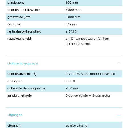
blinde zone
600 mm
bedrijfsdetectiewijdte
6.000 mm
grenstastwijdte
8.000 mm
resolutie
0,18 mm
herhaalnauwkeurigheid
± 0,15 %
nauwkeurigheid
± 1 % (temperatuurdrift intern
gecompenseerd)
elektrische gegevens
bedrijfsspanning U
9 V tot 30 V DC, ompoolbeveiligd
B
restrimpel
± 10 %
onbelaste stroomopname
≤ 60 mA
aansluitmethode
5-polige, ronde M12-connector
uitgangen
uitgang 1
schakeluitgang