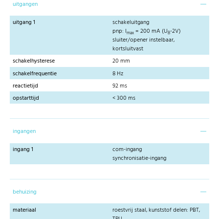
uitgangen
uitgang 1
schakeluitgang
pnp: I
= 200 mA (U
-2V)
max
B
sluiter/opener instelbaar,
kortsluitvast
schakelhysterese
20 mm
schakelfrequentie
8 Hz
reactietijd
92 ms
opstarttijd
< 300 ms
ingangen
ingang 1
com-ingang
synchronisatie-ingang
behuizing
materiaal
roestvrij staal, kunststof delen: PBT,
TPU