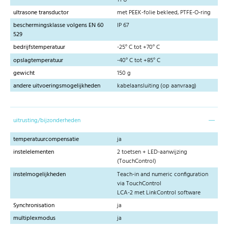
ultrasone transductor
met PEEK-folie bekleed, PTFE-O-ring
beschermingsklasse volgens EN 60
IP 67
529
bedrijfstemperatuur
-25° C tot +70° C
opslagtemperatuur
-40° C tot +85° C
gewicht
150 g
andere uitvoeringsmogelijkheden
kabelaansluiting (op aanvraag)
uitrusting/bijzonderheden
temperatuurcompensatie
ja
instelelementen
2 toetsen + LED-aanwijzing
(TouchControl)
instelmogelijkheden
Teach-in and numeric configuration
via TouchControl
LCA-2 met LinkControl software
Synchronisation
ja
multiplexmodus
ja