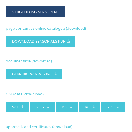
VERGELIJKING SENSOREN
page content as online catalogue (download)
DOWNLOAD SENSOR ALS PDF
documentatie (download)
GEBRUIKSAANWIJZING
CAD data (download)
SAT
STEP
IGS
IPT
PDF
approvals and certificates (download)