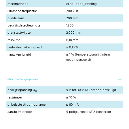
meetmethode
echo-looptijdmeting
ultrasone frequentie
200 kHz
blinde zone
200 mm
bedrijfsdetectiewijdte
1.300 mm
grenstastwijdte
2.000 mm
resolutie
0,18 mm
herhaalnauwkeurigheid
± 0,15 %
nauwkeurigheid
± 1 % (temperatuurdrift intern
gecompenseerd)
elektrische gegevens
bedrijfsspanning U
9 V tot 30 V DC, ompoolbeveiligd
B
restrimpel
± 10 %
onbelaste stroomopname
≤ 80 mA
aansluitmethode
5-polige, ronde M12-connector