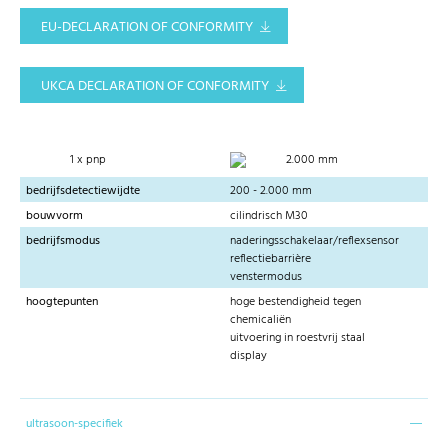
EU-DECLARATION OF CONFORMITY
UKCA DECLARATION OF CONFORMITY
1 x pnp
2.000 mm
bedrijfsdetectiewijdte
200 - 2.000 mm
bouwvorm
cilindrisch M30
bedrijfsmodus
naderingsschakelaar/reflexsensor
reflectiebarrière
venstermodus
hoogtepunten
hoge bestendigheid tegen
chemicaliën
uitvoering in roestvrij staal
display
ultrasoon-specifiek