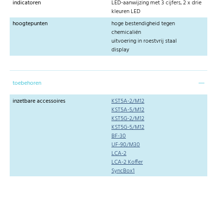
indicatoren
LED-aanwijzing met 3 cijfers, 2 x drie
kleuren LED
hoogtepunten
hoge bestendigheid tegen
chemicaliën
uitvoering in roestvrij staal
display
toebehoren
inzetbare accessoires
KST5A-2/M12
KST5A-5/M12
KST5G-2/M12
KST5G-5/M12
BF-30
UF-90/M30
LCA-2
LCA-2 Koffer
SyncBox1