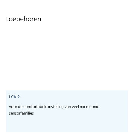
toebehoren
LCA-2
voor de comfortabele instelling van veel microsonic-
S
sensorfamilies
s
-