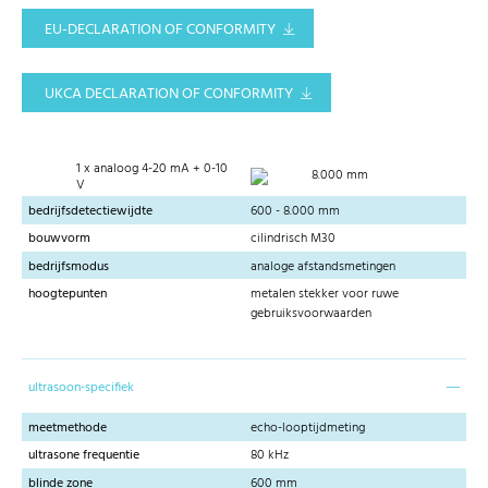
EU-DECLARATION OF CONFORMITY
UKCA DECLARATION OF CONFORMITY
1 x analoog 4-20 mA + 0-10
8.000 mm
V
bedrijfsdetectiewijdte
600 - 8.000 mm
bouwvorm
cilindrisch M30
bedrijfsmodus
analoge afstandsmetingen
hoogtepunten
metalen stekker voor ruwe
gebruiksvoorwaarden
ultrasoon-specifiek
meetmethode
echo-looptijdmeting
ultrasone frequentie
80 kHz
blinde zone
600 mm