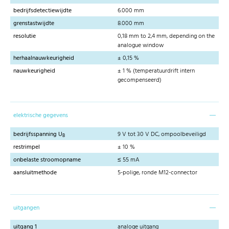
bedrijfsdetectiewijdte
6.000 mm
grenstastwijdte
8.000 mm
resolutie
0,18 mm to 2,4 mm, depending on the
analogue window
herhaalnauwkeurigheid
± 0,15 %
nauwkeurigheid
± 1 % (temperatuurdrift intern
gecompenseerd)
elektrische gegevens
bedrijfsspanning U
9 V tot 30 V DC, ompoolbeveiligd
B
restrimpel
± 10 %
onbelaste stroomopname
≤ 55 mA
aansluitmethode
5-polige, ronde M12-connector
uitgangen
uitgang 1
analoge uitgang