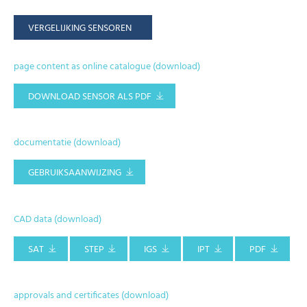
VERGELIJKING SENSOREN
page content as online catalogue (download)
DOWNLOAD SENSOR ALS PDF
documentatie (download)
GEBRUIKSAANWIJZING
CAD data (download)
SAT
STEP
IGS
IPT
PDF
approvals and certificates (download)