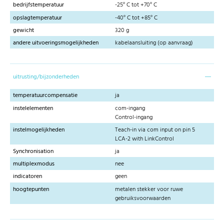
bedrijfstemperatuur
-25° C tot +70° C
opslagtemperatuur
-40° C tot +85° C
gewicht
320 g
andere uitvoeringsmogelijkheden
kabelaansluiting (op aanvraag)
uitrusting/bijzonderheden
temperatuurcompensatie
ja
instelelementen
com-ingang
Control-ingang
instelmogelijkheden
Teach-in via com input on pin 5
LCA-2 with LinkControl
Synchronisation
ja
multiplexmodus
nee
indicatoren
geen
hoogtepunten
metalen stekker voor ruwe
gebruiksvoorwaarden