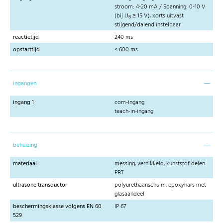
stroom: 4-20 mA / Spanning: 0-10 V
(bij U
≥ 15 V), kortsluitvast
B
stijgend/dalend instelbaar
reactietijd
240 ms
opstarttijd
< 600 ms
ingangen
ingang 1
com-ingang
teach-in-ingang
behuizing
materiaal
messing, vernikkeld, kunststof delen:
PBT
ultrasone transductor
polyurethaanschuim, epoxyhars met
glasaandeel
beschermingsklasse volgens EN 60
IP 67
529