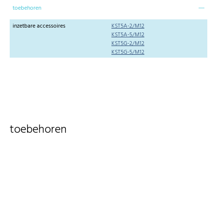
toebehoren
inzetbare accessoires
KST5A-2/M12
KST5A-5/M12
KST5G-2/M12
KST5G-5/M12
toebehoren