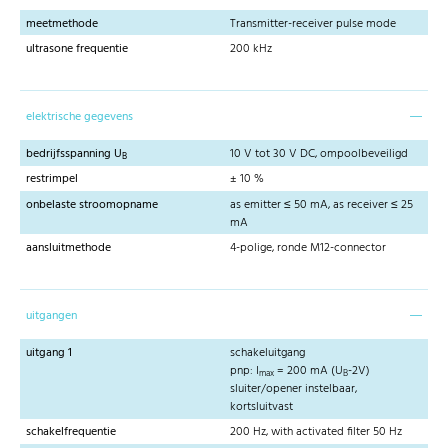
meetmethode
Transmitter-receiver pulse mode
ultrasone frequentie
200 kHz
elektrische gegevens
bedrijfsspanning U
10 V tot 30 V DC, ompoolbeveiligd
B
restrimpel
± 10 %
onbelaste stroomopname
as emitter ≤ 50 mA, as receiver ≤ 25
mA
aansluitmethode
4-polige, ronde M12-connector
uitgangen
uitgang 1
schakeluitgang
pnp: I
= 200 mA (U
-2V)
max
B
sluiter/opener instelbaar,
kortsluitvast
schakelfrequentie
200 Hz, with activated filter 50 Hz