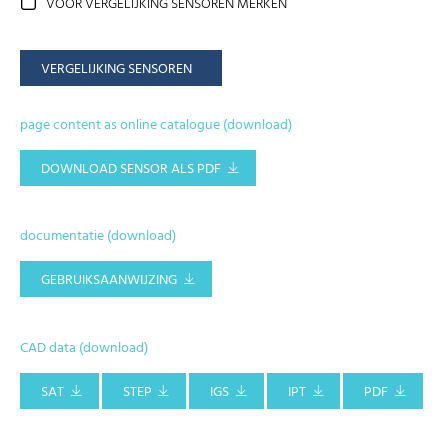
VOOR VERGELIJKING SENSOREN MERKEN
VERGELIJKING SENSOREN
page content as online catalogue (download)
DOWNLOAD SENSOR ALS PDF
documentatie (download)
GEBRUIKSAANWIJZING
CAD data (download)
SAT
STEP
IGS
IPT
PDF