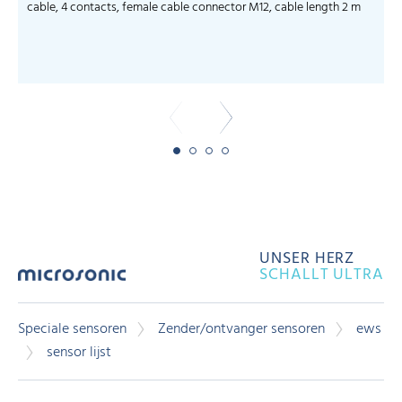
cable, 4 contacts, female cable connector M12, cable length 2 m
c
UNSER HERZ
SCHALLT ULTRA
Speciale sensoren
Zender/ontvanger sensoren
ews
sensor lijst