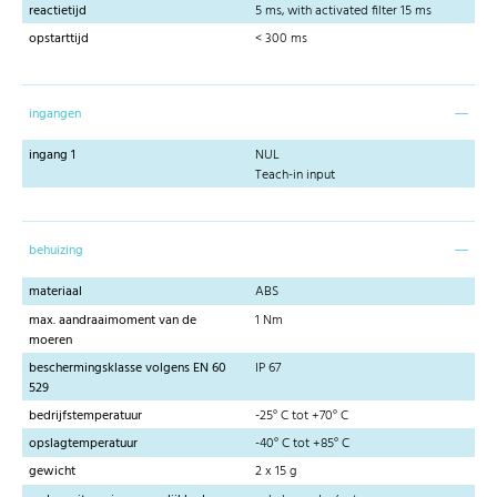
reactietijd
5 ms, with activated filter 15 ms
opstarttijd
< 300 ms
ingangen
ingang 1
NUL
Teach-in input
behuizing
materiaal
ABS
max. aandraaimoment van de
1 Nm
moeren
beschermingsklasse volgens EN 60
IP 67
529
bedrijfstemperatuur
-25° C tot +70° C
opslagtemperatuur
-40° C tot +85° C
gewicht
2 x 15 g