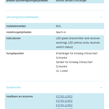
andere uitvoeringsmogelijkheden
enkele zender/ontvanger
uitrusting/bijzonderheden
instelelementen
NUL
instelmogelijkheden
teach-in
indicatoren
LED green (transmitter and receiver:
working), LED yellow (only receiver:
switch status)
hoogtepunten
Empfänger für Einweg-Ultraschall-
Schranke
Sender für Einweg-Ultraschall-
Schranke
UL Listed
toebehoren
inzetbare accessoires
KST4G-2/M12
KST4G-5/M12
KST4A-2/M12