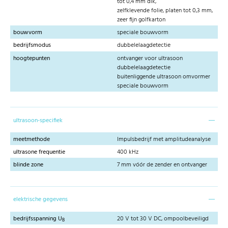
tot 0,4 mm dik,
zelfklevende folie, platen tot 0,3 mm,
zeer fijn golfkarton
bouwvorm
speciale bouwvorm
bedrijfsmodus
dubbelelaagdetectie
hoogtepunten
ontvanger voor ultrasoon
dubbelelaagdetectie
buitenliggende ultrasoon omvormer
speciale bouwvorm
ultrasoon-specifiek
meetmethode
Impulsbedrijf met amplitudeanalyse
ultrasone frequentie
400 kHz
blinde zone
7 mm vóór de zender en ontvanger
elektrische gegevens
bedrijfsspanning U
20 V tot 30 V DC, ompoolbeveiligd
B