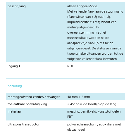
beschrijving
alleen Trigger-Mode:
Met vallende flank aan de stuuringang
(flankwissel van +U
naar -U
,
B
B
impulsbreedte ≥ 1 ms) wordt een
meting uitgevoerd. In
overeenstemming met het
meetresultaat worden na de
aanspreektijd van 0,5 ms beide
uitgangen gezet. De statussen van de
twee schakeluitgangen worden tot de
volgende vallende flank bevroren.
ingang 1
NUL
behuizing
montageafstand zender/ontvanger
40 mm ± 3 mm
toelaatbare hoekafwijking
± 45° t.o.v. de loodlijn op de laag
materiaal
messing, vernikkeld, kunststof delen:
PBT
ultrasone transductor
polyurethaanschuim, epoxyhars met
glasaandeel