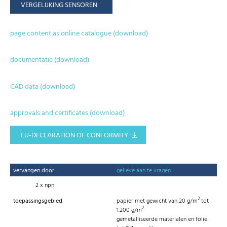
VERGELIJKING SENSOREN
page content as online catalogue (download)
documentatie (download)
CAD data (download)
approvals and certificates (download)
EU-DECLARATION OF CONFORMITY
vervangen door
gelieve aan te vragen
2 x npn
2
toepassingsgebied
papier met gewicht van 20 g/m
tot
2
1.200 g/m
gemetalliseerde materialen en folie