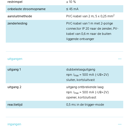
restrimpel
± 10 %
onbelaste stroomopname
≤ 45 mA
2
aansluitmethode
PVC-kabel van 2 m, 5 x 0,25 mm
zenderleiding
PVC-kabel van 1 m met 2-polige
connector IP 20 naar de zender, PV-
kabel van 0,6 m naar de buiten
liggende ontvanger
uitgangen
uitgang 1
dubbelelaaguitgang
npn: I
= 500 mA (-UB+2V)
max
sluiter, kortsluitvast
uitgang 2
uitgang ontbrekende laag
npn: I
= 500 mA (-UB+2V)
max
opener, kortsluitvast
reactietijd
0,5 ms in de trigger-mode
ingangen