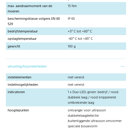
max. aandraaimoment van de
15 Nm
moeren
beschermingsklasse volgens EN 60
IP 65
529
bedrijfstemperatuur
+5° C tot +60° C
opslagtemperatuur
-40° C tot +85° C
gewicht
190 g
uitrusting/bijzonderheden
instelelementen
niet vereist
instelmogelijkheden
niet vereist
indicatoren
1 x Duo-LED; groen: bedrijf / rood:
dubbele laag / rood knipperend:
ontbrekende laag
hoogtepunten
ontvanger voor ultrasoon
dubbelelaagdetectie
buitenliggende ultrasoon omvormer
speciale bouwvorm