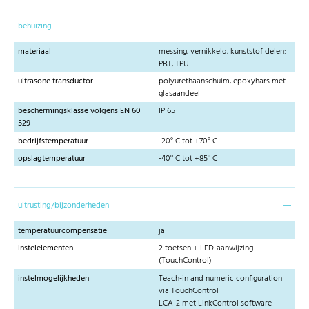
behuizing
materiaal
messing, vernikkeld, kunststof delen:
PBT, TPU
ultrasone transductor
polyurethaanschuim, epoxyhars met
glasaandeel
beschermingsklasse volgens EN 60
IP 65
529
bedrijfstemperatuur
-20° C tot +70° C
opslagtemperatuur
-40° C tot +85° C
uitrusting/bijzonderheden
temperatuurcompensatie
ja
instelelementen
2 toetsen + LED-aanwijzing
(TouchControl)
instelmogelijkheden
Teach-in and numeric configuration
via TouchControl
LCA-2 met LinkControl software