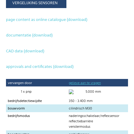
VERGELIJKING SENSOREN
page content as online catalogue (download)
documentatie (download)
CAD data (download)
approvals and certificates (download)
vervangen door
gelieve aan te vragen
1 x pnp
5.000 mm
bedrijfsdetectiewijdte
350 - 3.400 mm
bouwvorm
cilindrisch M30
bedrijfsmodus
naderingsschakelaar/reflexsensor
reflectiebarrière
venstermodus