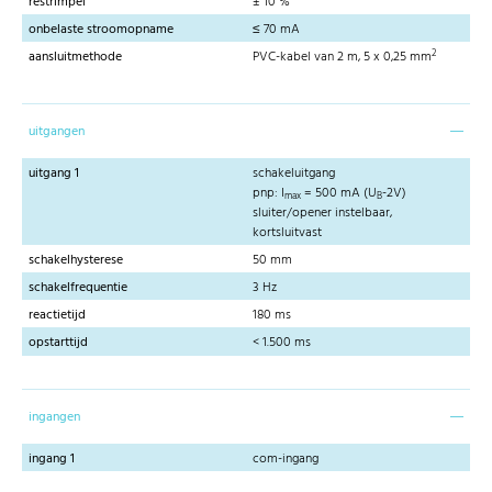
restrimpel
± 10 %
onbelaste stroomopname
≤ 70 mA
2
aansluitmethode
PVC-kabel van 2 m, 5 x 0,25 mm
uitgangen
uitgang 1
schakeluitgang
pnp: I
= 500 mA (U
-2V)
max
B
sluiter/opener instelbaar,
kortsluitvast
schakelhysterese
50 mm
schakelfrequentie
3 Hz
reactietijd
180 ms
opstarttijd
< 1.500 ms
ingangen
ingang 1
com-ingang