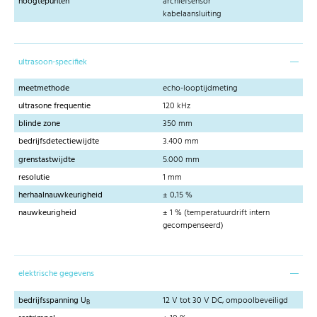
hoogtepunten
archiefsensor
kabelaansluiting
ultrasoon-specifiek
meetmethode
echo-looptijdmeting
ultrasone frequentie
120 kHz
blinde zone
350 mm
bedrijfsdetectiewijdte
3.400 mm
grenstastwijdte
5.000 mm
resolutie
1 mm
herhaalnauwkeurigheid
± 0,15 %
nauwkeurigheid
± 1 % (temperatuurdrift intern
gecompenseerd)
elektrische gegevens
bedrijfsspanning U
12 V tot 30 V DC, ompoolbeveiligd
B