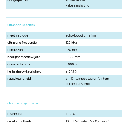
hoogtepunten
archiefsensor
kabelaansluiting
ultrasoon-specifiek
meetmethode
echo-looptijdmeting
ultrasone frequentie
120 kHz
blinde zone
350 mm
bedrijfsdetectiewijdte
3.400 mm
grenstastwijdte
5.000 mm
herhaalnauwkeurigheid
± 0,15 %
nauwkeurigheid
± 1 % (temperatuurdrift intern
gecompenseerd)
elektrische gegevens
restrimpel
± 10 %
2
aansluitmethode
10 m PVC-kabel, 5 x 0,25 mm