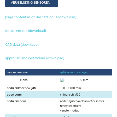
VERGELIJKING SENSOREN
page content as online catalogue (download)
documentatie (download)
CAD data (download)
approvals and certificates (download)
vervangen door
gelieve aan te vragen
1 x pnp
5.000 mm
bedrijfsdetectiewijdte
350 - 3.400 mm
bouwvorm
cilindrisch M30
bedrijfsmodus
naderingsschakelaar/reflexsensor
reflectiebarrière
venstermodus