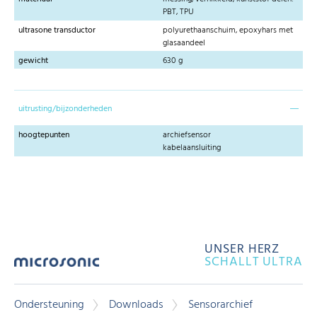
PBT, TPU
ultrasone transductor
polyurethaanschuim, epoxyhars met
glasaandeel
gewicht
630 g
uitrusting/bijzonderheden
hoogtepunten
archiefsensor
kabelaansluiting
UNSER HERZ
SCHALLT ULTRA
Ondersteuning
Downloads
Sensorarchief