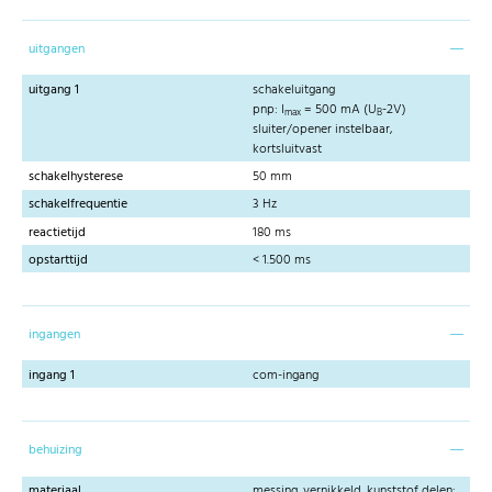
uitgangen
uitgang 1
schakeluitgang
pnp: I
= 500 mA (U
-2V)
max
B
sluiter/opener instelbaar,
kortsluitvast
schakelhysterese
50 mm
schakelfrequentie
3 Hz
reactietijd
180 ms
opstarttijd
< 1.500 ms
ingangen
ingang 1
com-ingang
behuizing
materiaal
messing, vernikkeld, kunststof delen: