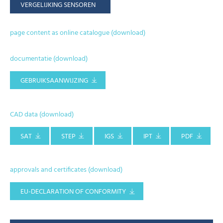
VERGELIJKING SENSOREN
page content as online catalogue (download)
documentatie (download)
GEBRUIKSAANWIJZING
CAD data (download)
SAT
STEP
IGS
IPT
PDF
approvals and certificates (download)
EU-DECLARATION OF CONFORMITY