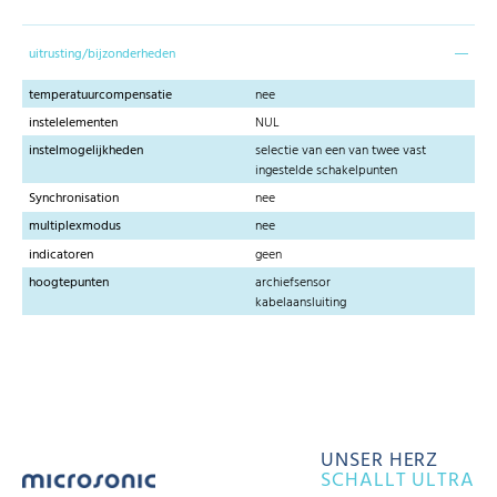
uitrusting/bijzonderheden
temperatuurcompensatie
nee
instelelementen
NUL
instelmogelijkheden
selectie van een van twee vast
ingestelde schakelpunten
Synchronisation
nee
multiplexmodus
nee
indicatoren
geen
hoogtepunten
archiefsensor
kabelaansluiting
UNSER HERZ
SCHALLT ULTRA