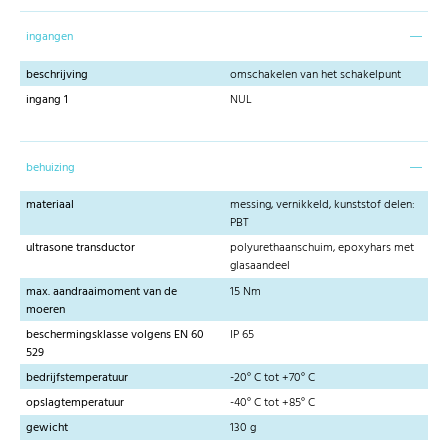
ingangen
beschrijving
omschakelen van het schakelpunt
ingang 1
NUL
behuizing
materiaal
messing, vernikkeld, kunststof delen:
PBT
ultrasone transductor
polyurethaanschuim, epoxyhars met
glasaandeel
max. aandraaimoment van de
15 Nm
moeren
beschermingsklasse volgens EN 60
IP 65
529
bedrijfstemperatuur
-20° C tot +70° C
opslagtemperatuur
-40° C tot +85° C
gewicht
130 g