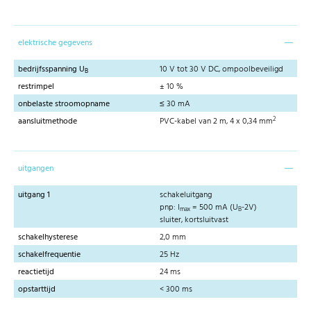
elektrische gegevens
bedrijfsspanning U
10 V tot 30 V DC, ompoolbeveiligd
B
restrimpel
± 10 %
onbelaste stroomopname
≤ 30 mA
2
aansluitmethode
PVC-kabel van 2 m, 4 x 0,34 mm
uitgangen
uitgang 1
schakeluitgang
pnp: I
= 500 mA (U
-2V)
max
B
sluiter, kortsluitvast
schakelhysterese
2,0 mm
schakelfrequentie
25 Hz
reactietijd
24 ms
opstarttijd
< 300 ms