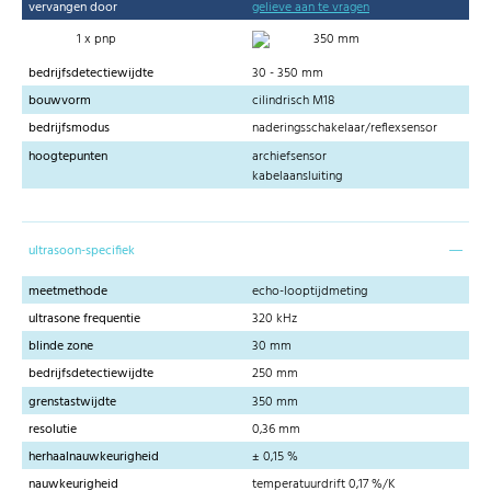
vervangen door
gelieve aan te vragen
1 x pnp
350 mm
bedrijfsdetectiewijdte
30 - 350 mm
bouwvorm
cilindrisch M18
bedrijfsmodus
naderingsschakelaar/reflexsensor
hoogtepunten
archiefsensor
kabelaansluiting
ultrasoon-specifiek
meetmethode
echo-looptijdmeting
ultrasone frequentie
320 kHz
blinde zone
30 mm
bedrijfsdetectiewijdte
250 mm
grenstastwijdte
350 mm
resolutie
0,36 mm
herhaalnauwkeurigheid
± 0,15 %
nauwkeurigheid
temperatuurdrift 0,17 %/K