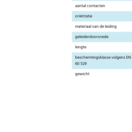
aantal contacten
oriëntatie
materiaal van de leiding
geleiderdoorsnede
lengte
beschermingsklasse volgens EN
60 529
gewicht