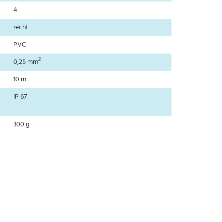
4
recht
PVC
2
0,25 mm
10 m
IP 67
300 g