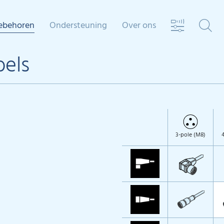
ebehoren
Ondersteuning
Over ons
bels
3-pole (M8)
4