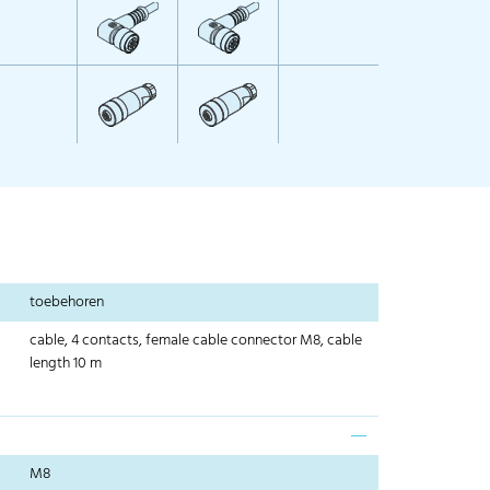
toebehoren
cable, 4 contacts, female cable connector M8, cable
length 10 m
M8