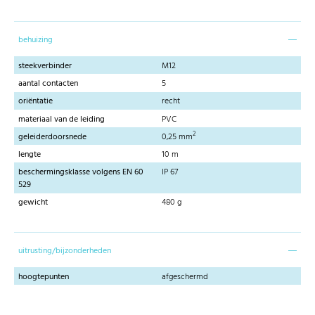
behuizing
steekverbinder
M12
aantal contacten
5
oriëntatie
recht
materiaal van de leiding
PVC
2
geleiderdoorsnede
0,25 mm
lengte
10 m
beschermingsklasse volgens EN 60
IP 67
529
gewicht
480 g
uitrusting/bijzonderheden
hoogtepunten
afgeschermd