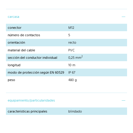
carcasa
conector
M12
número de contactos
5
orientación
recto
material del cable
PVC
2
sección del conductor individual
0,25 mm
longitud
10 m
modo de protección según EN 60529
IP 67
peso
480 g
equipamiento/particularidades
caracteristicas principales
blindado