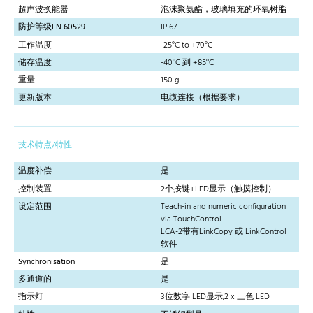
超声波换能器
泡沫聚氨酯，玻璃填充的环氧树脂
防护等级EN 60529
IP 67
工作温度
-25°C to +70°C
储存温度
-40°C 到 +85°C
重量
150 g
更新版本
电缆连接（根据要求）
技术特点/特性
温度补偿
是
控制装置
2个按键+LED显示（触摸控制）
设定范围
Teach-in and numeric configuration
via TouchControl
LCA-2带有LinkCopy 或 LinkControl
软件
Synchronisation
是
多通道的
是
指示灯
3位数字 LED显示,2 x 三色 LED