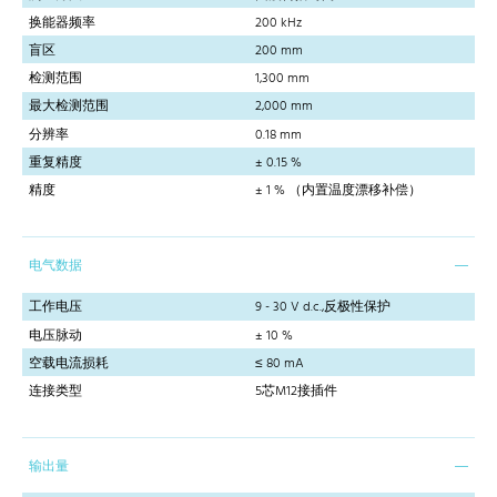
换能器频率
200 kHz
盲区
200 mm
检测范围
1,300 mm
最大检测范围
2,000 mm
分辨率
0.18 mm
重复精度
± 0.15 %
精度
± 1 % （内置温度漂移补偿）
电气数据
工作电压
9 - 30 V d.c.,反极性保护
电压脉动
± 10 %
空载电流损耗
≤ 80 mA
连接类型
5芯M12接插件
输出量