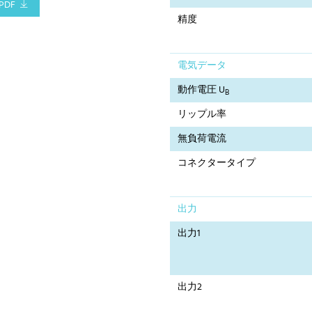
PDF
精度
電気データ
動作電圧 U
B
リップル率
無負荷電流
コネクタータイプ
出力
出力1
出力2