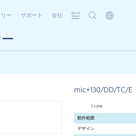
サリー
サポート
会社
サー
mic+130/DD/TC/E
2 x pnp
動作範囲
デザイン