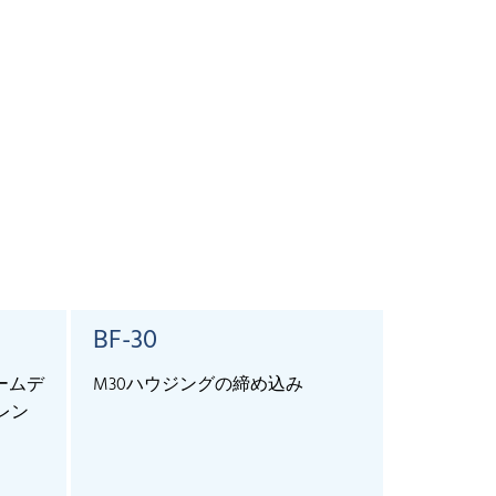
BF-30
SyncBo
ームデ
M30ハウジングの締め込み
For the ext
知レン
more than 1
and lcs+ se
allows sync