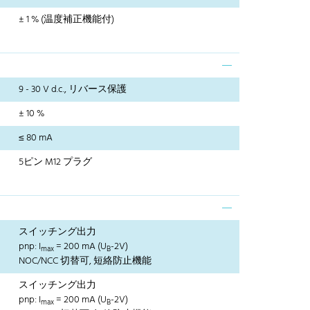
± 1 % (温度補正機能付)
9 - 30 V d.c., リバース保護
± 10 %
≤ 80 mA
5ピン M12 プラグ
スイッチング出力
pnp: I
= 200 mA (U
-2V)
max
B
NOC/NCC 切替可, 短絡防止機能
スイッチング出力
pnp: I
= 200 mA (U
-2V)
max
B