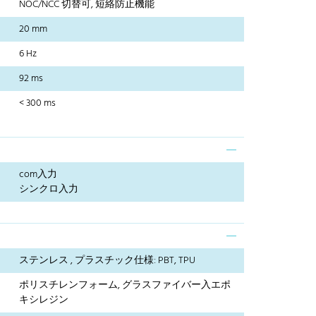
NOC/NCC 切替可, 短絡防止機能
20 mm
6 Hz
92 ms
< 300 ms
com入力
シンクロ入力
ステンレス , プラスチック仕様: PBT, TPU
ポリスチレンフォーム, グラスファイバー入エポ
キシレジン