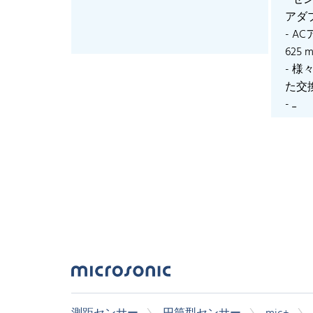
- 
アダ
- AC
625 
- 
た交
- ...