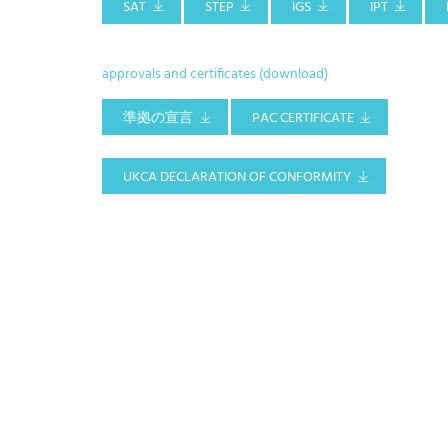
SAT
STEP
IGS
IPT
approvals and certificates (download)
準拠の宣言
PAC CERTIFICATE
UKCA DECLARATION OF CONFORMITY