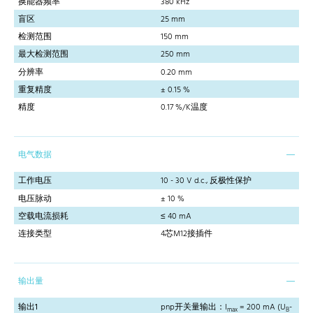
换能器频率
380 kHz
盲区
25 mm
检测范围
150 mm
最大检测范围
250 mm
分辨率
0.20 mm
重复精度
± 0.15 %
精度
0.17 %/K温度
电气数据
工作电压
10 - 30 V d.c., 反极性保护
电压脉动
± 10 %
空载电流损耗
≤ 40 mA
连接类型
4芯M12接插件
输出量
输出1
pnp开关量输出：I
= 200 mA (U
-
max
B