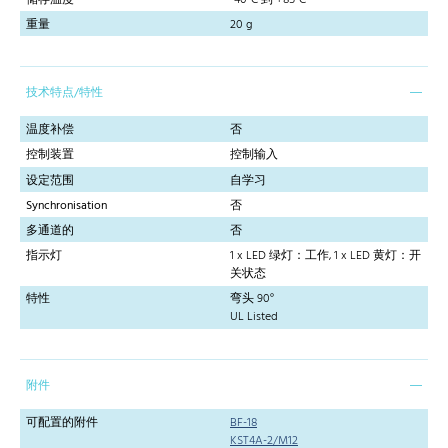
重量
20 g
技术特点/特性
温度补偿
否
控制装置
控制输入
设定范围
自学习
Synchronisation
否
多通道的
否
指示灯
1 x LED 绿灯：工作, 1 x LED 黄灯：开
关状态
特性
弯头 90°
UL Listed
附件
可配置的附件
BF-18
KST4A-2/M12