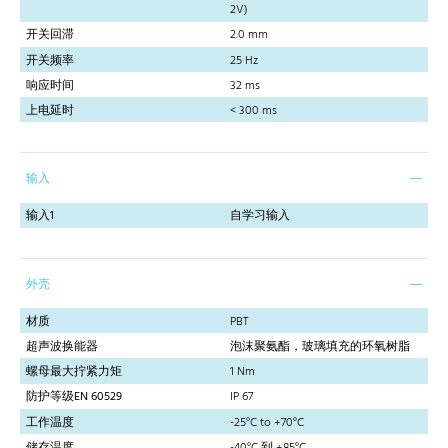
2V)
开关回滞
2.0 mm
开关频率
25 Hz
响应时间
32 ms
上电延时
< 300 ms
输入
输入1
自学习输入
外壳
材质
PBT
超声波换能器
泡沫聚氨酯，玻璃填充的环氧树脂
螺母最大拧紧力矩
1 Nm
防护等级EN 60529
IP 67
工作温度
-25°C to +70°C
储存温度
-40°C 到 +85°C