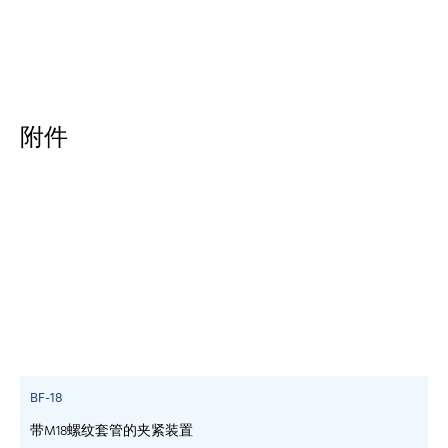
附件
BF-18
带M18螺纹套管的夹紧装置
c