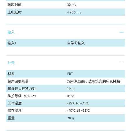
响应时间
32 ms
上电延时
< 300 ms
输入
输入1
自学习输入
外壳
材质
PBT
超声波换能器
泡沫聚氨酯，玻璃填充的环氧树脂
螺母最大拧紧力矩
1 Nm
防护等级EN 60529
IP 67
工作温度
-25°C to +70°C
储存温度
-40°C 到 +85°C
重量
20 g