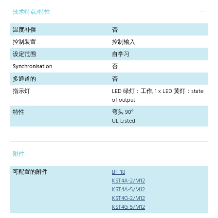
技术特点/特性
温度补偿
否
控制装置
控制输入
设定范围
自学习
Synchronisation
否
多通道的
否
指示灯
LED 绿灯：工作, 1 x LED 黄灯：state
of output
特性
弯头 90°
UL Listed
附件
可配置的附件
BF-18
KST4A-2/M12
KST4A-5/M12
KST4G-2/M12
KST4G-5/M12