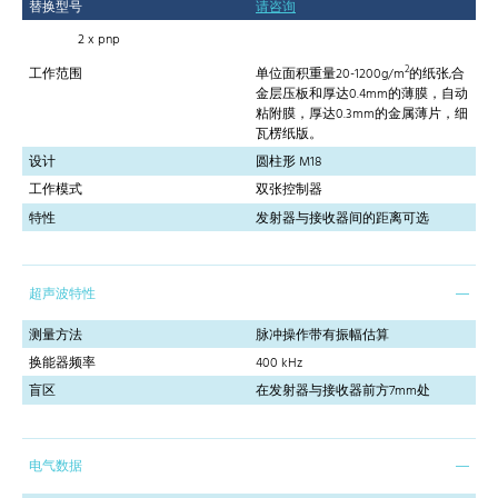
替换型号
请咨询
2 x pnp
2
工作范围
单位面积重量20-1200g/m
的纸张,合
金层压板和厚达0.4mm的薄膜，自动
粘附膜，厚达0.3mm的金属薄片，细
瓦楞纸版。
设计
圆柱形 M18
工作模式
双张控制器
特性
发射器与接收器间的距离可选
超声波特性
测量方法
脉冲操作带有振幅估算
换能器频率
400 kHz
盲区
在发射器与接收器前方7mm处
电气数据