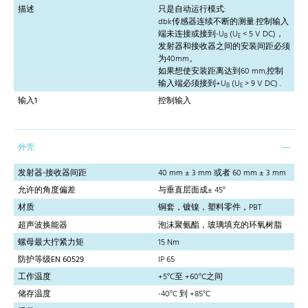
描述
只是自动运行模式:
dbk传感器连续不断的测量.控制输入
端未连接或接到-U
(U
< 5 V DC)，
B
E
发射器和接收器之间的安装间距必须
为40mm。
如果想使安装距离达到60 mm,控制
输入端必须接到+U
(U
> 9 V DC) .
B
E
输入1
控制输入
外壳
发射器-接收器间距
40 mm ± 3 mm 或者 60 mm ± 3 mm
允许的角度偏差
与垂直层面成± 45°
材质
铜套，镀镍，塑料零件，PBT
超声波换能器
泡沫聚氨酯，玻璃填充的环氧树脂
螺母最大拧紧力矩
15 Nm
防护等级EN 60529
IP 65
工作温度
+5°C至 +60°C之间
储存温度
-40°C 到 +85°C