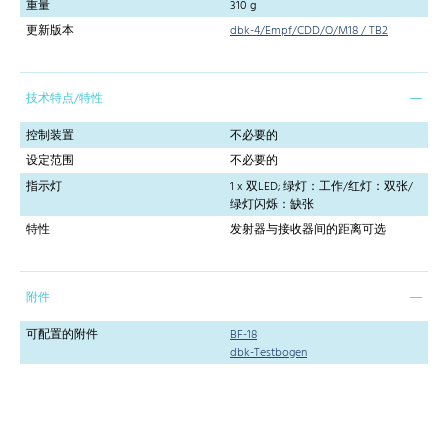
重量
310 g
更新版本
dbk-4/Empf/CDD/O/M18 / TB2
技术特点/特性
控制装置
不必要的
设定范围
不必要的
指示灯
1 x 双LED; 绿灯：工作/红灯：双张/
绿灯闪烁：缺张
特性
发射器与接收器间的距离可选
附件
可配置的附件
BF-18
dbk-Testbogen