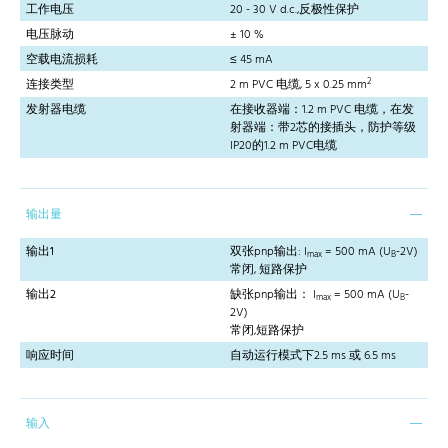
工作电压
20 - 30 V d.c.,反极性保护
电压脉动
± 10 %
空载电流损耗
≤ 45 mA
2
连接类型
2 m PVC 电缆, 5 x 0.25 mm
发射器电缆
在接收器端：1.2 m PVC 电缆，在发
射器端：带2芯的接插头，防护等级
IP20的1.2 m PVC电缆
输出量
输出1
双张pnp输出: I
= 500 mA (U
-2V)
max
B
常闭, 短路保护
输出2
缺张pnp输出： I
= 500 mA (U
-
max
B
2V)
常闭,短路保护
响应时间
自动运行模式下2.5 ms 或 6.5 ms
输入