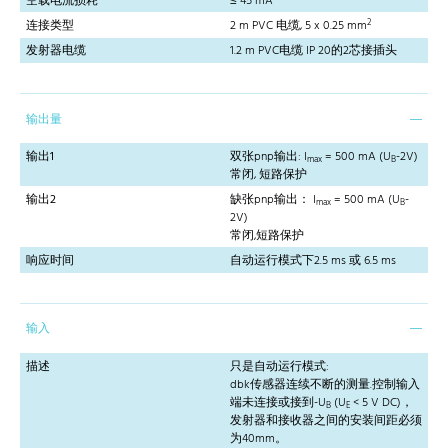
空载电流损耗
≤ 45 mA
2
连接类型
2 m PVC 电缆, 5 x 0.25 mm
发射器电缆
1.2 m PVC电缆 IP 20的2芯接插头
输出量
输出1
双张pnp输出: I
= 500 mA (U
-2V)
max
B
常闭, 短路保护
输出2
缺张pnp输出： I
= 500 mA (U
-
max
B
2V)
常闭,短路保护
响应时间
自动运行模式下2.5 ms 或 6.5 ms
输入
描述
只是自动运行模式:
dbk传感器连续不断的测量.控制输入
端未连接或接到-U
(U
< 5 V DC)，
B
E
发射器和接收器之间的安装间距必须
为40mm。