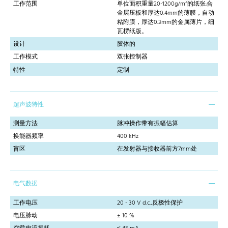
2
工作范围
单位面积重量20-1200g/m
的纸张,合
金层压板和厚达0.4mm的薄膜，自动
粘附膜，厚达0.3mm的金属薄片，细
瓦楞纸版。
设计
胶体的
工作模式
双张控制器
特性
定制
超声波特性
测量方法
脉冲操作带有振幅估算
换能器频率
400 kHz
盲区
在发射器与接收器前方7mm处
电气数据
工作电压
20 - 30 V d.c.,反极性保护
电压脉动
± 10 %