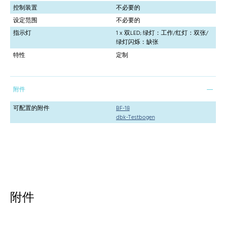
控制装置
不必要的
设定范围
不必要的
指示灯
1 x 双LED; 绿灯：工作/红灯：双张/
绿灯闪烁：缺张
特性
定制
附件
可配置的附件
BF-18
dbk-Testbogen
附件