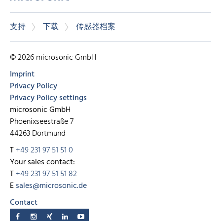
支持
下载
传感器档案
© 2026 microsonic GmbH
Imprint
Privacy Policy
Privacy Policy settings
microsonic GmbH
Phoenixseestraße 7
44263 Dortmund
T
+49 231 97 51 51 0
Your sales contact:
T
+49 231 97 51 51 82
E
sales@microsonic.de
Contact