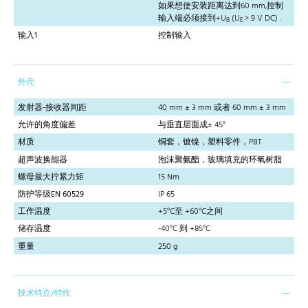
如果想使安装距离达到60 mm,控制
输入端必须接到+U
(U
> 9 V DC) .
B
E
输入1
控制输入
外壳
发射器-接收器间距
40 mm ± 3 mm 或者 60 mm ± 3 mm
允许的角度偏差
与垂直层面成± 45°
材质
铜套，镀镍，塑料零件，PBT
超声波换能器
泡沫聚氨酯，玻璃填充的环氧树脂
螺母最大拧紧力矩
15 Nm
防护等级EN 60529
IP 65
工作温度
+5°C至 +60°C之间
储存温度
-40°C 到 +85°C
重量
250 g
技术特点/特性