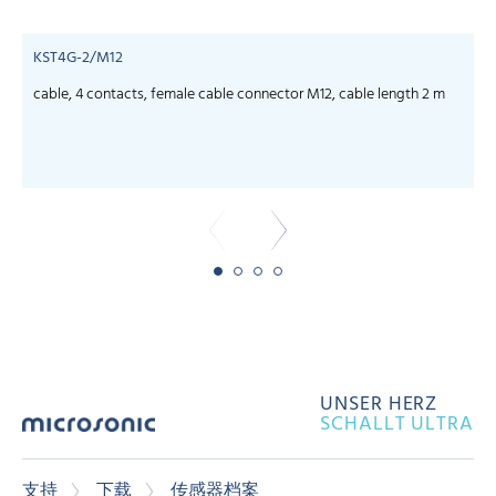
KST4G-2/M12
cable, 4 contacts, female cable connector M12, cable length 2 m
c
UNSER HERZ
SCHALLT ULTRA
支持
下载
传感器档案