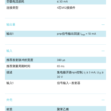
空载电流损耗
≤ 30 mA
连接类型
4芯M12接插件
输出量
输出1
pnp信号输出回波 I
= 10 mA
max
输入
推荐发射脉冲的宽度
380 µs
推荐测量周期时间
65 ms
描述
集电极开路npn控制, I
≥ 3 mA, U
≥
C
CE
30 V
输入1
信号输入—发射器
外壳
材质
聚苯乙烯