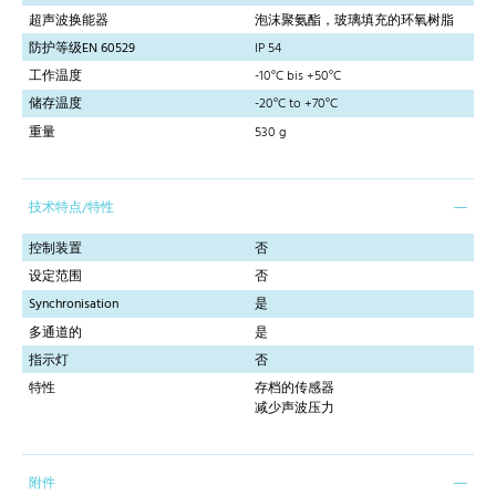
超声波换能器
泡沫聚氨酯，玻璃填充的环氧树脂
防护等级EN 60529
IP 54
工作温度
-10°C bis +50°C
储存温度
-20°C to +70°C
重量
530 g
技术特点/特性
控制装置
否
设定范围
否
Synchronisation
是
多通道的
是
指示灯
否
特性
存档的传感器
减少声波压力
附件