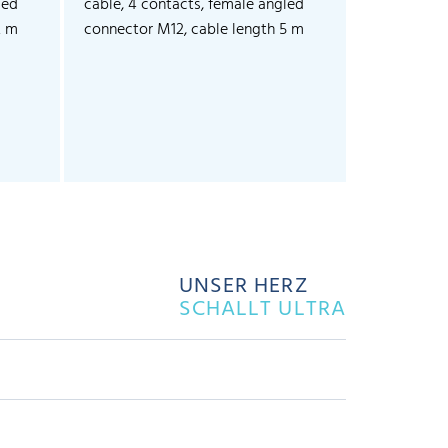
led
cable, 4 contacts, female angled
2 m
connector M12, cable length 5 m
UNSER HERZ
SCHALLT ULTRA