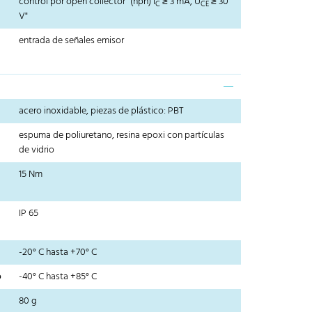
control por open collector" (npn) I
≥ 3 mA, U
≥ 30
C
CE
V"
entrada de señales emisor
acero inoxidable, piezas de plástico: PBT
espuma de poliuretano, resina epoxi con partículas
de vidrio
15 Nm
IP 65
-20° C hasta +70° C
o
-40° C hasta +85° C
80 g