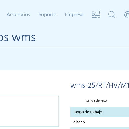
Accesorios
Soporte
Empresa
cos wms
wms-25/RT/HV/M
salida del eco
rango de trabajo
diseño