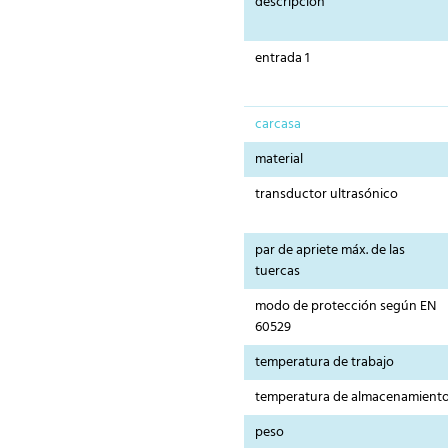
descripción
entrada 1
carcasa
material
transductor ultrasónico
par de apriete máx. de las
tuercas
modo de protección según EN
60529
temperatura de trabajo
temperatura de almacenamient
peso