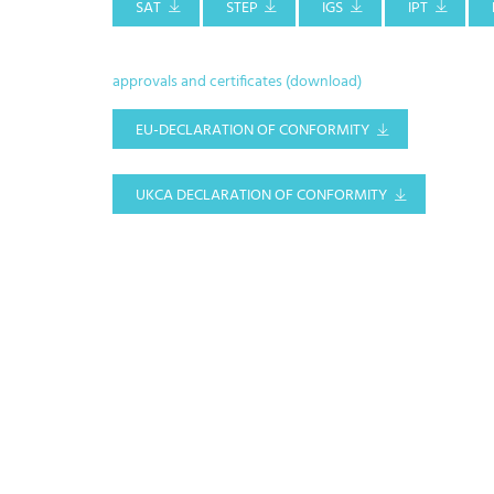
SAT
STEP
IGS
IPT
approvals and certificates (download)
EU-DECLARATION OF CONFORMITY
UKCA DECLARATION OF CONFORMITY