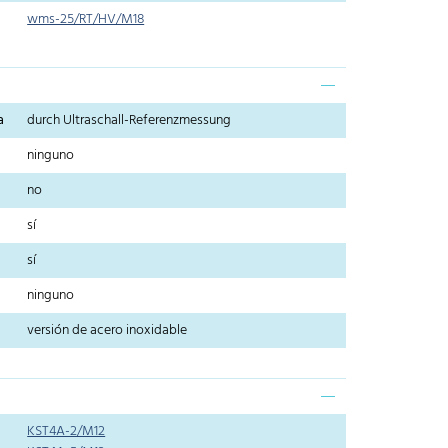
wms-25/RT/HV/M18
a
durch Ultraschall-Referenzmessung
ninguno
no
sí
sí
ninguno
versión de acero inoxidable
KST4A-2/M12