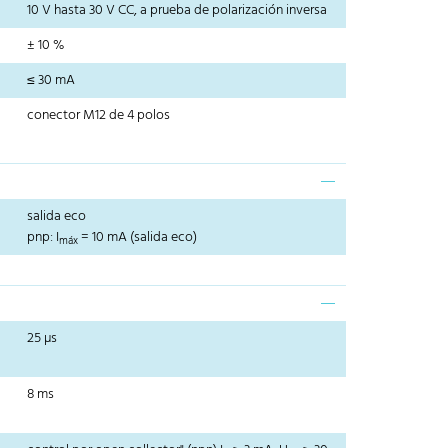
10 V hasta 30 V CC, a prueba de polarización inversa
± 10 %
≤ 30 mA
conector M12 de 4 polos
salida eco
pnp: I
= 10 mA (salida eco)
máx
25 µs
8 ms