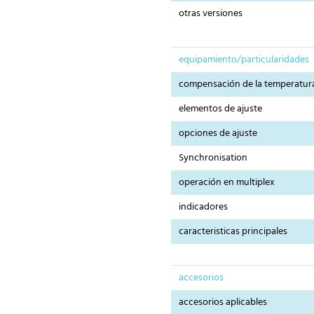
otras versiones
equipamiento/particularidades
compensación de la temperatur
elementos de ajuste
opciones de ajuste
Synchronisation
operación en multiplex
indicadores
caracteristicas principales
accesorios
accesorios aplicables