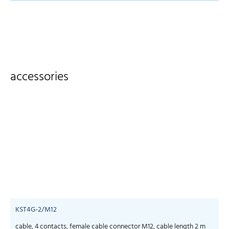
accessories
KST4G-2/M12
cable, 4 contacts, female cable connector M12, cable length 2 m
c