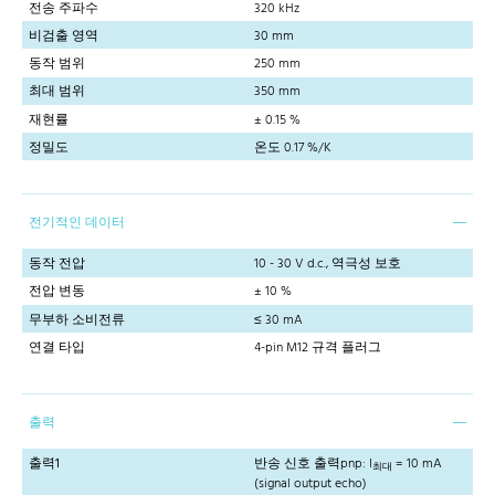
전송 주파수
320 kHz
비검출 영역
30 mm
동작 범위
250 mm
최대 범위
350 mm
재현률
± 0.15 %
정밀도
온도 0.17 %/K
전기적인 데이터
동작 전압
10 - 30 V d.c., 역극성 보호
전압 변동
± 10 %
무부하 소비전류
≤ 30 mA
연결 타입
4-pin M12 규격 플러그
출력
출력1
반송 신호 출력pnp: I
= 10 mA
최대
(signal output echo)