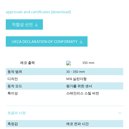
approvals and certificates (download)
적합성 선언
UKCA DECLARATION OF CONFORMITY
에코 출력
350 mm
동작 범위
30 - 350 mm
디자인
M18 실린더형
동작 모드
평가를 위한 센서
특이성
스테인리스 스틸 버전
초음파 사양
측정값
에코 전파 시간