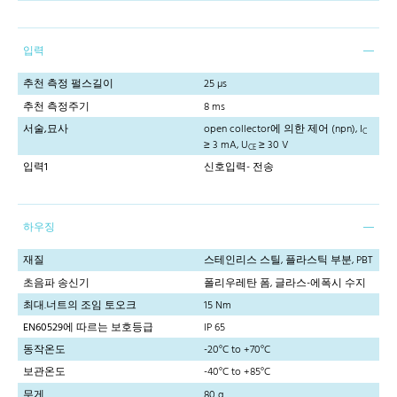
입력
추천 측정 펄스길이
25 µs
추천 측정주기
8 ms
서술,묘사
open collector에 의한 제어 (npn), I
C
≥ 3 mA, U
≥ 30 V
CE
입력1
신호입력- 전송
하우징
재질
스테인리스 스틸, 플라스틱 부분, PBT
초음파 송신기
폴리우레탄 폼, 글라스-에폭시 수지
최대.너트의 조임 토오크
15 Nm
EN60529에 따르는 보호등급
IP 65
동작온도
-20°C to +70°C
보관온도
-40°C to +85°C
무게
80 g