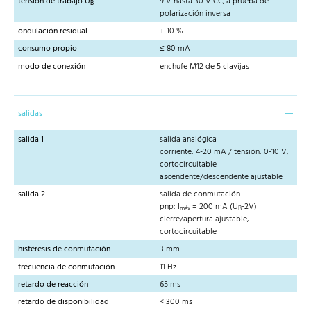
tensión de trabajo U
9 V hasta 30 V CC, a prueba de
B
polarización inversa
ondulación residual
± 10 %
consumo propio
≤ 80 mA
modo de conexión
enchufe M12 de 5 clavijas
salidas
salida 1
salida analógica
corriente: 4-20 mA / tensión: 0-10 V,
cortocircuitable
ascendente/descendente ajustable
salida 2
salida de conmutación
pnp: I
= 200 mA (U
-2V)
máx
B
cierre/apertura ajustable,
cortocircuitable
histéresis de conmutación
3 mm
frecuencia de conmutación
11 Hz
retardo de reacción
65 ms
retardo de disponibilidad
< 300 ms