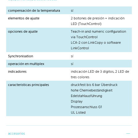
compensación de la temperatura
sí
elementos de ajuste
2 botones de presión + indicación
LED (TouchControl)
opciones de ajuste
Teach-in and numeric configuration
via TouchControl
LCA-2 con LinkCopy o software
LinkControl
Synchronisation
sí
operación en multiplex
sí
indicadores
indicación LED de 3 dígitos, 2 LED de
tres colores
caracteristicas principales
druckfest bis 6 bar Überdruck
hohe Chemiebeständigkeit
Edelstahlausführung
Display
Prozessanschluss G1
UL Listed
accesorios