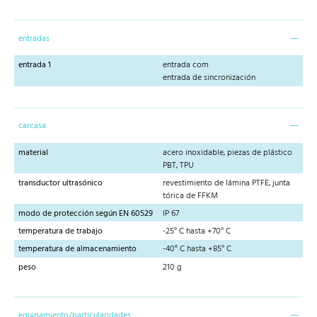
entradas
entrada 1
entrada com
entrada de sincronización
carcasa
material
acero inoxidable, piezas de plástico
PBT, TPU
transductor ultrasónico
revestimiento de lámina PTFE, junta
tórica de FFKM
modo de protección según EN 60529
IP 67
temperatura de trabajo
-25° C hasta +70° C
temperatura de almacenamiento
-40° C hasta +85° C
peso
210 g
equipamiento/particularidades