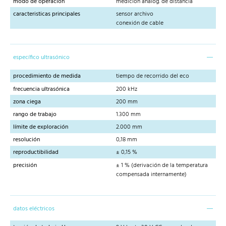
modo de operación
medición analóg. de distancia
caracteristicas principales
sensor archivo
conexión de cable
específico ultrasónico
procedimiento de medida
tiempo de recorrido del eco
frecuencia ultrasónica
200 kHz
zona ciega
200 mm
rango de trabajo
1.300 mm
límite de exploración
2.000 mm
resolución
0,18 mm
reproductibilidad
± 0,15 %
precisión
± 1 % (derivación de la temperatura
compensada internamente)
datos eléctricos