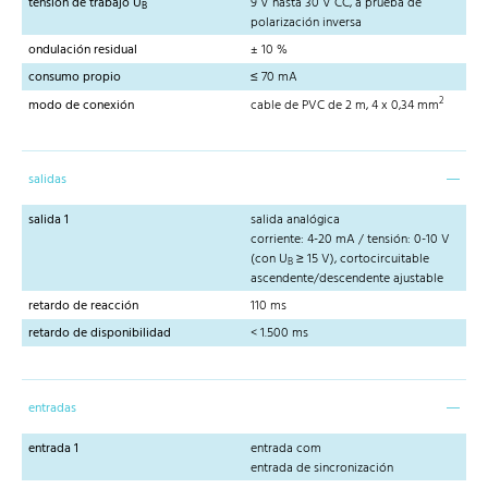
tensión de trabajo U
9 V hasta 30 V CC, a prueba de
B
polarización inversa
ondulación residual
± 10 %
consumo propio
≤ 70 mA
2
modo de conexión
cable de PVC de 2 m, 4 x 0,34 mm
salidas
salida 1
salida analógica
corriente: 4-20 mA / tensión: 0-10 V
(con U
≥ 15 V), cortocircuitable
B
ascendente/descendente ajustable
retardo de reacción
110 ms
retardo de disponibilidad
< 1.500 ms
entradas
entrada 1
entrada com
entrada de sincronización