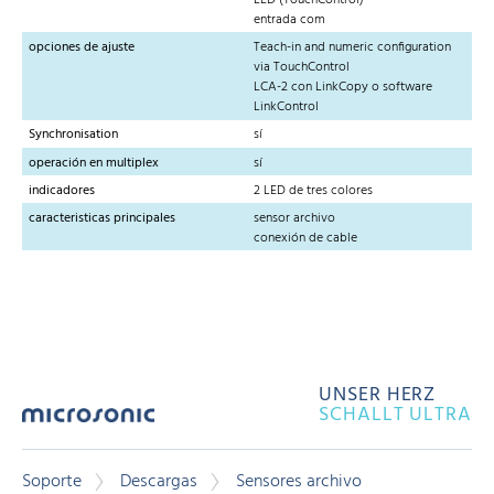
entrada com
opciones de ajuste
Teach-in and numeric configuration
via TouchControl
LCA-2 con LinkCopy o software
LinkControl
Synchronisation
sí
operación en multiplex
sí
indicadores
2 LED de tres colores
caracteristicas principales
sensor archivo
conexión de cable
UNSER HERZ
SCHALLT ULTRA
Soporte
Descargas
Sensores archivo