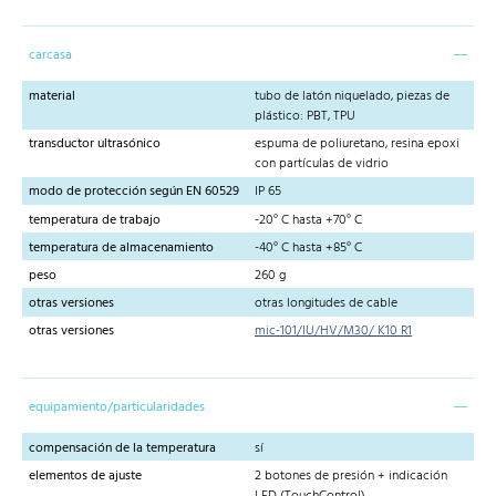
carcasa
material
tubo de latón niquelado, piezas de
plástico: PBT, TPU
transductor ultrasónico
espuma de poliuretano, resina epoxi
con partículas de vidrio
modo de protección según EN 60529
IP 65
temperatura de trabajo
-20° C hasta +70° C
temperatura de almacenamiento
-40° C hasta +85° C
peso
260 g
otras versiones
otras longitudes de cable
otras versiones
mic-101/IU/HV/M30/ K10 R1
equipamiento/particularidades
compensación de la temperatura
sí
elementos de ajuste
2 botones de presión + indicación
LED (TouchControl)