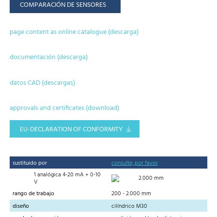
COMPARACIÓN DE SENSORES
page content as online catalogue (descarga)
documentación (descarga)
datos CAD (descargas)
approvals and certificates (download)
EU-DECLARATION OF CONFORMITY
sustituido por
consulte, por favor
1 analógica 4-20 mA + 0-10
2.000 mm
V
rango de trabajo
200 - 2.000 mm
diseño
cilíndrico M30